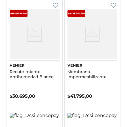
VENIER
VENIER
Recubrimiento
Membrana
Antihumedad Blanco
Impermeabilizante
Mate 1 Kg Ultra Rápido
Blanco Satín 5 Kg
Venier
Caucho Reciclado
Venier
$
30.695,00
$
41.795,00