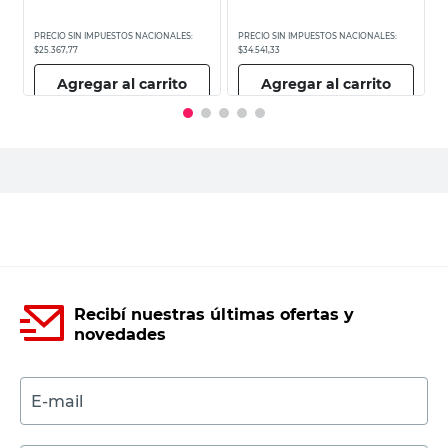
P
$
PRECIO SIN IMPUESTOS NACIONALES:
PRECIO SIN IMPUESTOS NACIONALES:
$25.367,77
$34.541,33
Agregar al carrito
Agregar al carrito
Recibí nuestras últimas ofertas y
novedades
E-mail