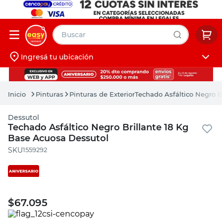
Buscar
Ingresá tu ubicación
muebles
Iniciá sesión
pintura
Pinturas
Pinturas de Exterior
Techado Asfáltico Negro B
escritorio
Dessutol
puertas
Techado Asfáltico Negro Brillante 18 Kg
Base Acuosa Dessutol
placard
:
1559292
$
67.095