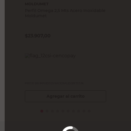
MOLDUMET
Perfil Omega 2,5 Mts Acero Inoxidable
Moldumet
$
23.907,00
PRECIO SIN IMPUESTOS NACIONALES:
$19.757,86
Agregar al carrito