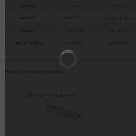
Ancho
40 Mm
1.6 Cm
Material
Aluminio
Polipropileno
Origen
Nacional
Nacional
País de Origen
Argentina
Argentina
Productos recomendados