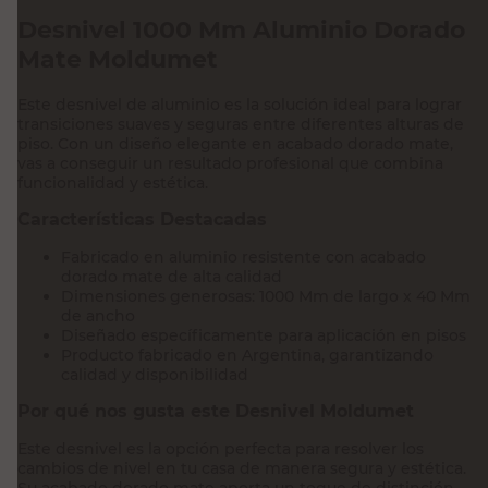
Desnivel 1000 Mm Aluminio Dorado
Mate Moldumet
Este desnivel de aluminio es la solución ideal para lograr
transiciones suaves y seguras entre diferentes alturas de
piso. Con un diseño elegante en acabado dorado mate,
vas a conseguir un resultado profesional que combina
funcionalidad y estética.
Características Destacadas
Fabricado en aluminio resistente con acabado
dorado mate de alta calidad
Dimensiones generosas: 1000 Mm de largo x 40 Mm
de ancho
Diseñado específicamente para aplicación en pisos
Producto fabricado en Argentina, garantizando
calidad y disponibilidad
Por qué nos gusta este Desnivel Moldumet
Este desnivel es la opción perfecta para resolver los
cambios de nivel en tu casa de manera segura y estética.
Su acabado dorado mate aporta un toque de distinción,