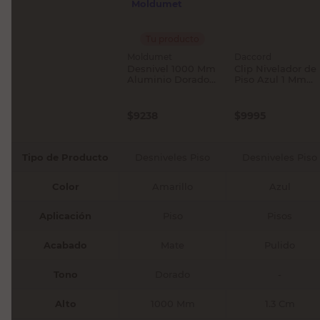
Tu producto
Moldumet
Daccord
Desnivel 1000 Mm
Clip Nivelador de
Aluminio Dorado
Piso Azul 1 Mm
Mate Moldumet
Daccord
$
9238
$
9995
Tipo de Producto
Desniveles Piso
Desniveles Piso
Color
Amarillo
Azul
Aplicación
Piso
Pisos
Acabado
Mate
Pulido
Tono
Dorado
-
Alto
1000 Mm
1.3 Cm