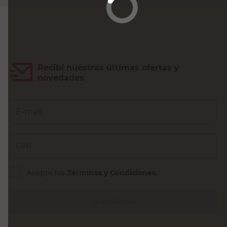
Recibí nuestras últimas ofertas y
novedades
E-mail
DNI
Acepto los
Términos y Condiciones.
Suscribirme