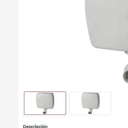
sillas
vanitory
ceramica
Descripción