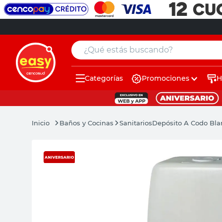
¿Qué estás buscando?
Categorías
Promociones
H
muebles
pintura
Baños y Cocinas
Sanitarios
Depósito A Codo Bla
escritorio
puertas
placard
sillon
espejo