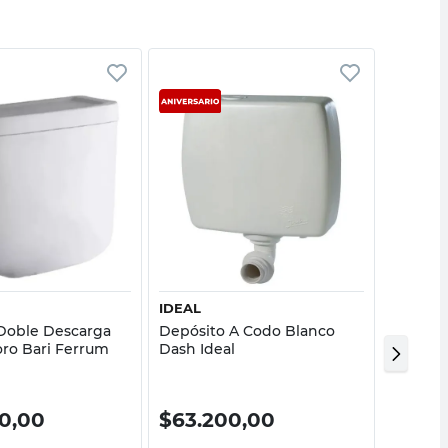
Vista rápida
Vista rápida
IDEAL
IDEAL
Doble Descarga
Depósito A Codo Blanco
Depósit
oro Bari Ferrum
Dash Ideal
00,00
$
63.200,00
$
61.