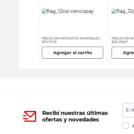
ESTOS NACIONALES:
PRECIO SIN IMPUESTOS NACIONALES:
PRECIO SIN I
$115.371,91
$161.239,67
 al carrito
Agregar al carrito
Agreg
E-m
Recibí nuestras últimas
ofertas y novedades