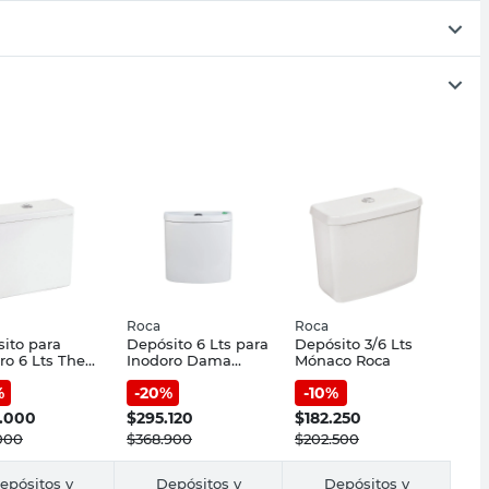
Roca
Roca
ito para
Depósito 6 Lts para
Depósito 3/6 Lts
ro 6 Lts The
Inodoro Dama
Mónaco Roca
Roca
Senso Roca
%
-
20
%
-
10
%
.000
$
295.120
$
182.250
000
$
368.900
$
202.500
epósitos y
Depósitos y
Depósitos y