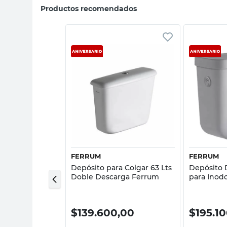
Productos recomendados
sta rápida
Vista rápida
FERRUM
FERRUM
nea Mayo
Depósito para Colgar 63 Lts
Depósito 
Doble Descarga Ferrum
para Inod
,00
$
139.600,00
$
195.1