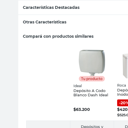
Características Destacadas
Otras Características
Compará con productos similares
Tu producto
Roca
Ideal
Depós
Depósito A Codo
Inodo
Blanco Dash Ideal
Gap 
-
20
$
63.200
$
420
$
525.
Depósitos y
D