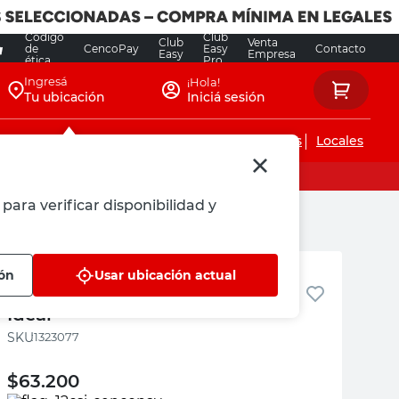
Código
Club
Club
Venta
de
CencoPay
Easy
Contacto
Easy
Empresa
ética
Pro
Ingresá
¡Hola!
Tu ubicación
Iniciá sesión
Servicios de instalaciones
Locales
para verificar disponibilidad y
Ideal
ión
Usar ubicación actual
Depósito A Codo Blanco Dash
Ideal
:
1323077
$
63.200