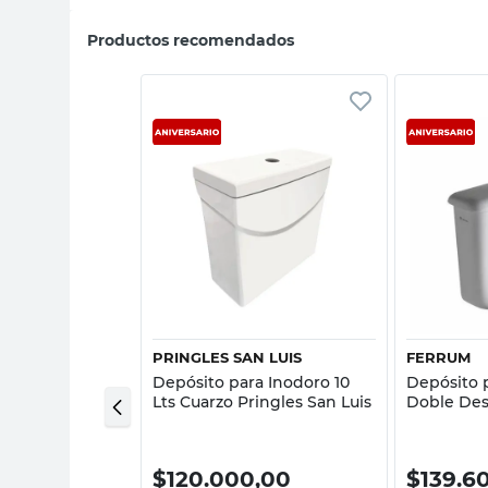
Productos recomendados
sta rápida
Vista rápida
PRINGLES SAN LUIS
FERRUM
a Inodoro 6 Lts
Depósito para Inodoro 10
Depósito p
a
Lts Cuarzo Pringles San Luis
Doble Des
0,00
$
120.000,00
$
139.6