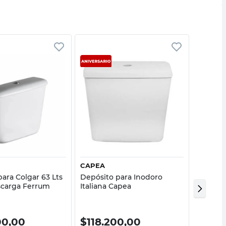
Vista rápida
Vista rápida
CAPEA
IDEAL
ara Colgar 63 Lts
Depósito para Inodoro
Depósit
carga Ferrum
Italiana Capea
Dash Id
00,00
$
118.200,00
$
63.