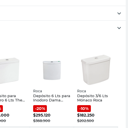
Roca
Roca
ito para
Depósito 6 Lts para
Depósito 3/6 Lts
ro 6 Lts The
Inodoro Dama
Mónaco Roca
Roca
Senso Roca
%
-
20
%
-
10
%
.000
$
295.120
$
182.250
000
$
368.900
$
202.500