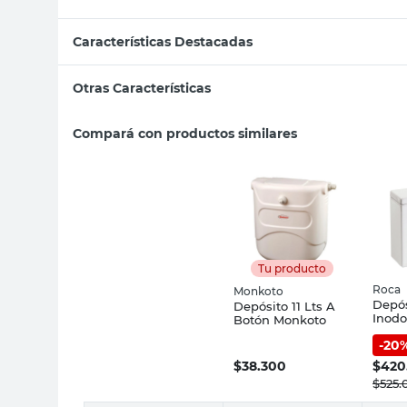
Características Destacadas
Otras Características
Compará con productos similares
Tu producto
Roca
Monkoto
Depós
Depósito 11 Lts A
Inodo
Botón Monkoto
Gap 
-
20
$
38.300
$
420
$
525.