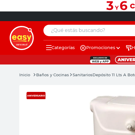
¿Qué estás buscando?
Categorías
Promociones
H
muebles
pintura
Baños y Cocinas
Sanitarios
Depósito 11 Lts A Bo
escritorio
puertas
placard
sillon
espejo