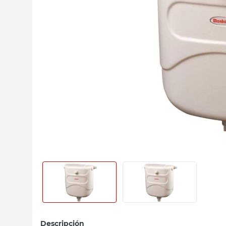
sillas
vanitory
ceramica
Descripción