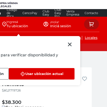
Código
Club
Club
Venta
de
CencoPay
Easy
Contacto
Easy
Empresa
ética
Pro
Ingresá
¡Hola!
Tu ubicación
Iniciá sesión
Servicios de instalaciones
Locales
para verificar disponibilidad y
Monkoto
ión
Usar ubicación actual
Depósito 11 Lts A Botón
Monkoto
:
1719726
$
38.300