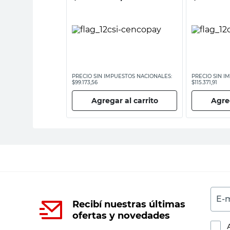
ESTOS NACIONALES:
PRECIO SIN IMPUESTOS NACIONALES:
PRECIO SIN I
$99.173,56
$115.371,91
 al carrito
Agregar al carrito
Agreg
E-m
Recibí nuestras últimas
ofertas y novedades