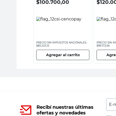
,00
$
100.700,00
$
120.0
ESTOS NACIONALES:
PRECIO SIN IMPUESTOS NACIONALES:
PRECIO SIN I
$83.223,15
$99.173,56
 al carrito
Agregar al carrito
Agreg
E-m
Recibí nuestras últimas
ofertas y novedades