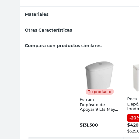
Materiales
Otras Características
Compará con productos similares
Tu producto
Roca
Ferrum
Depós
Depósito de
Inodo
Apoyar 9 Lts Mayo
Gap 
Ferrum
-
20
$
131.500
$
420
$
525.