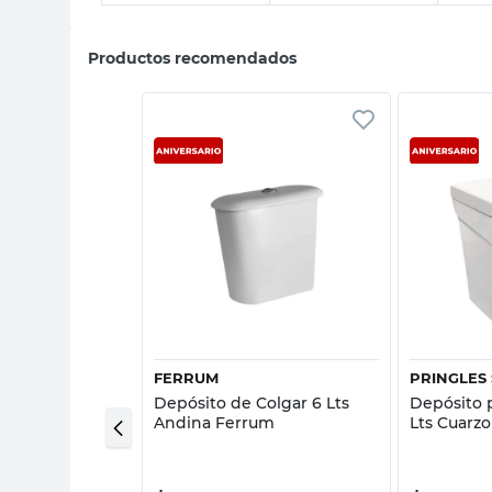
Productos recomendados
sta rápida
Vista rápida
FERRUM
PRINGLES 
 Lts Mónaco
Depósito de Colgar 6 Lts
Depósito 
Andina Ferrum
Lts Cuarzo