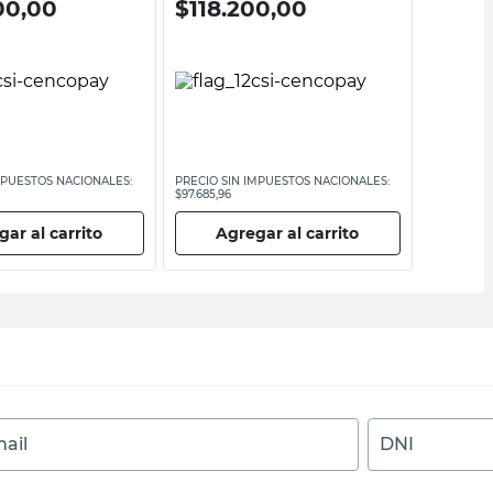
00,00
$
118.200,00
$
195.
MPUESTOS NACIONALES:
PRECIO SIN IMPUESTOS NACIONALES:
PRECIO SI
$97.685,96
$161.239,67
ar al carrito
Agregar al carrito
Ag
ail
DNI