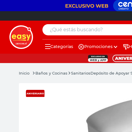
¿Qué estás buscando?
Categorías
Promociones
H
muebles
pintura
Baños y Cocinas
Sanitarios
Depósito de Apoyar 
escritorio
puertas
placard
sillon
espejo