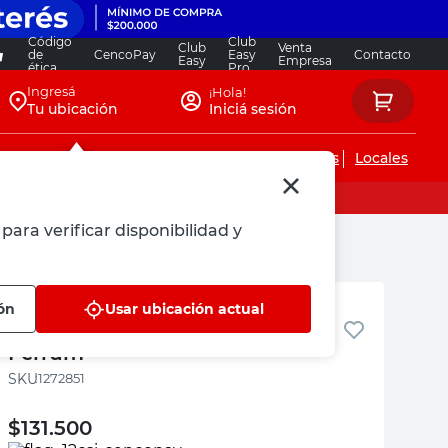
Código
Club
Club
Venta
de
CencoPay
Easy
Contacto
Easy
Empresa
ética
Pro
Ingresá
¡Hola!
Tu ubicación
Iniciá sesión
Servicios de instalaciones
Locales
para verificar disponibilidad y
Ferrum
ón
Usar ubicación actual
Depósito de Apoyar 9 Lts Mayo
Ferrum
:
1272851
$
131.500