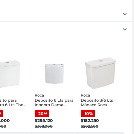
Roca
Roca
ito para
Depósito 6 Lts para
Depósito 3/6 Lts
ro 6 Lts The
Inodoro Dama
Mónaco Roca
Roca
Senso Roca
%
-
20
%
-
10
%
.000
$
295.120
$
182.250
000
$
368.900
$
202.500