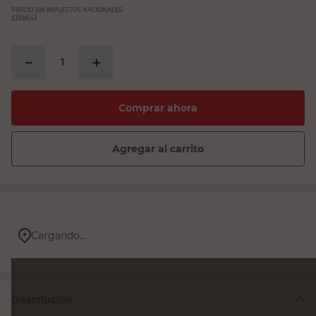
PRECIO SIN IMPUESTOS NACIONALES:
$3388,43
－
＋
Comprar ahora
Agregar al carrito
Cargando...
Descripción