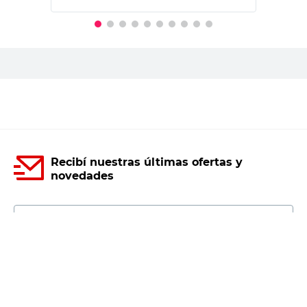
PRECIO SIN IMPUESTOS NACIONALES:
$1652,90
Agregar al carrito
Recibí nuestras últimas ofertas y
novedades
E-mail
DNI
Acepto los
Términos y Condiciones.