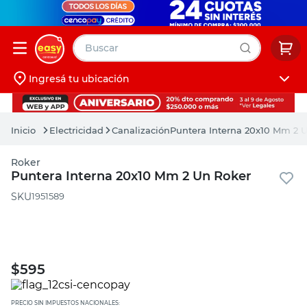
Buscar
Ingresá tu ubicación
muebles
Iniciá sesión
pintura
Electricidad
Canalización
Puntera Interna 20x10 Mm 2 
escritorio
Roker
puertas
Puntera Interna 20x10 Mm 2 Un Roker
placard
:
1951589
$
595
PRECIO SIN IMPUESTOS NACIONALES: