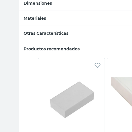
Dimensiones
Materiales
Otras Características
Productos recomendados
sta rápida
Vista rápida