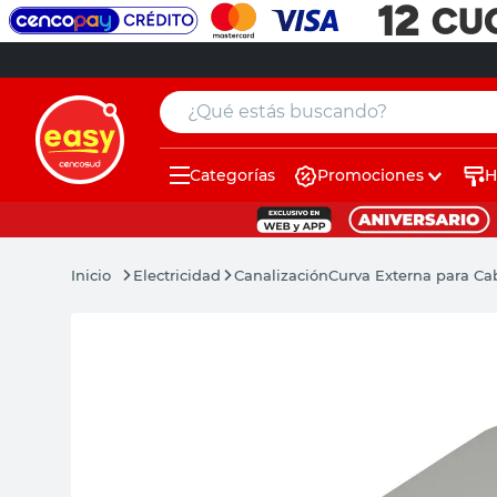
¿Qué estás buscando?
Categorías
Promociones
H
muebles
pintura
Electricidad
Canalización
Curva Externa para C
escritorio
puertas
placard
espejo
sillas