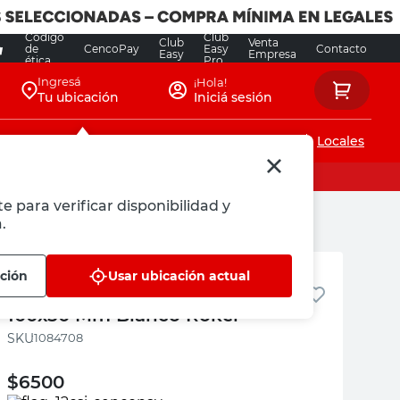
Código
Club
Club
Venta
de
CencoPay
Easy
Contacto
Easy
Empresa
ética
Pro
Ingresá
¡Hola!
Tu ubicación
Iniciá sesión
Servicios de instalaciones
Locales
e para verificar disponibilidad y
.
Roker
ación
Usar ubicación actual
Curva Externa para Cablecanal
100x50 Mm Blanco Roker
:
1084708
$
6500