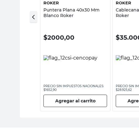
ROKER
ROKER
x13 Mm 2 Mts
Puntera Plana 40x30 Mm
Cablecana
Blanco Roker
Roker
00
$
2000,00
$
35.00
ESTOS NACIONALES:
PRECIO SIN IMPUESTOS NACIONALES:
PRECIO SIN I
$1652,90
$28.925,62
 al carrito
Agregar al carrito
Agreg