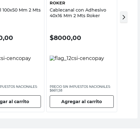
ROKER
ROKER
l 100x50 Mm 2 Mts
Cablecanal con Adhesivo
Punter
40x16 Mm 2 Mts Roker
Blanco
0,00
$
8000,00
$
250
MPUESTOS NACIONALES:
PRECIO SIN IMPUESTOS NACIONALES:
PRECIO SI
$6611,58
$2066,12
ar al carrito
Agregar al carrito
Ag