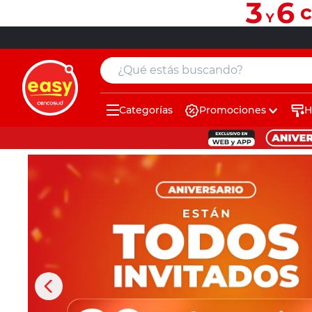
¿Qué estás buscando?
Categorías
Promociones
H
muebles
pintura
escritorio
puertas
placard
sillon
espejo