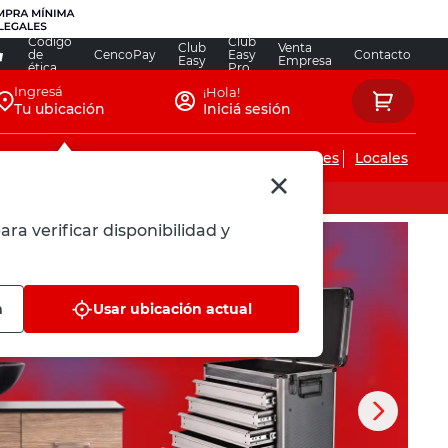
Código
Club
Club
Venta
de
CencoPay
Easy
Contacto
Easy
Empresa
ética
Pro
Ingresá
¡Hola!
Tu ubicación
Iniciá sesión
Servicios de instalaciones
Locales
ara verificar disponibilidad y
n
Usar ubicación actual