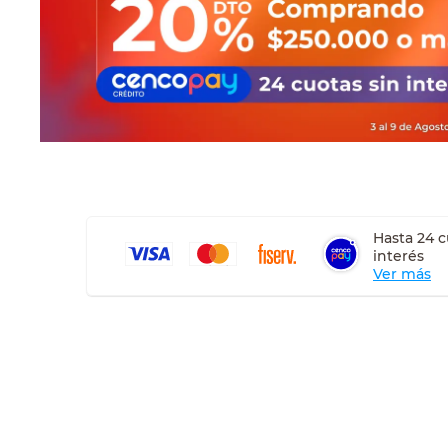
sillas
ceramica
vanitory
Hasta 24 c
interés
Ver más