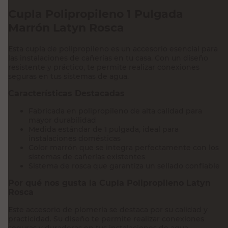
Cupla Polipropileno 1 Pulgada
Marrón Latyn Rosca
Esta cupla de polipropileno es un accesorio esencial para
las instalaciones de cañerías en tu casa. Con un diseño
resistente y práctico, te permite realizar conexiones
seguras en tus sistemas de agua.
Características Destacadas
Fabricada en polipropileno de alta calidad para
mayor durabilidad
Medida estándar de 1 pulgada, ideal para
instalaciones domésticas
Color marrón que se integra perfectamente con los
sistemas de cañerías existentes
Sistema de rosca que garantiza un sellado confiable
Por qué nos gusta la Cupla Polipropileno Latyn
Rosca
Este accesorio de plomería se destaca por su calidad y
practicidad. Su diseño te permite realizar conexiones
seguras y duraderas en tus instalaciones de agua,