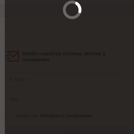
PRECIO SIN IMPUESTOS NACIONALES:
$7859,51
Agregar al carrito
Recibí nuestras últimas ofertas y
novedades
E-mail
DNI
Acepto los
Términos y Condiciones.
Suscribirme