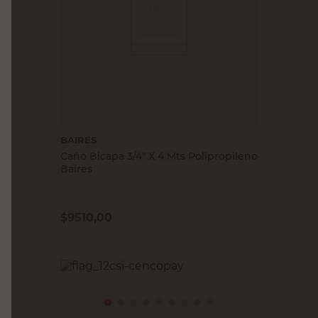
BAIRES
Caño Bicapa 3/4" X 4 Mts Polipropileno
Baires
$
9510,00