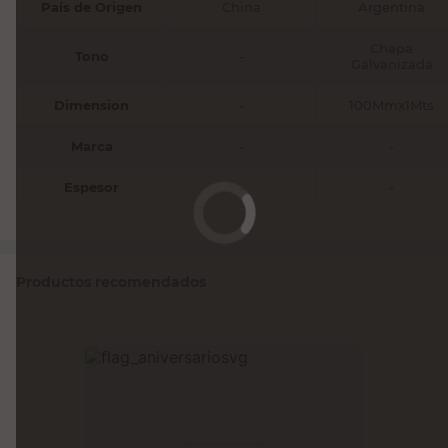
País de Origen
China
Argentina
Chapa
Tono
-
Galvanizada
Dimension
-
100Mmx1Mts
Marca
-
-
Espesor
-
-
Productos recomendados