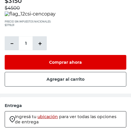
$
3150
$
4500
PRECIO SIN IMPUESTOS NACIONALES:
$3719,01
－
＋
Comprar ahora
Agregar al carrito
Entrega
Ingresá tu
ubicación
para ver todas las opciones
de entrega