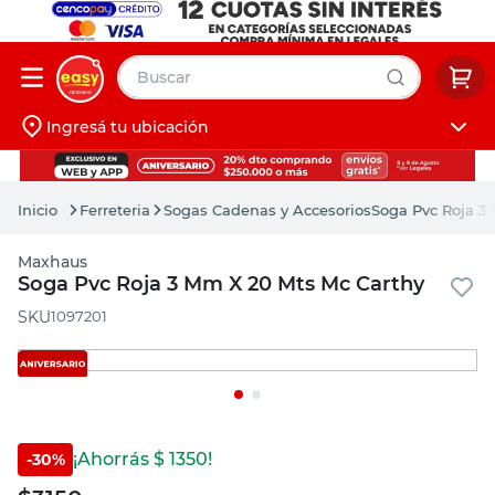
Buscar
Ingresá tu ubicación
muebles
Iniciá sesión
pintura
Ferreteria
Sogas Cadenas y Accesorios
Soga Pvc Roja 3
escritorio
Maxhaus
puertas
Soga Pvc Roja 3 Mm X 20 Mts Mc Carthy
placard
:
1097201
¡Ahorrás $
1350
!
-
30
%