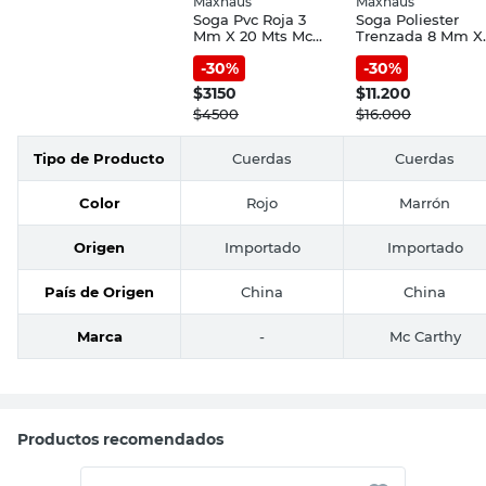
Maxhaus
Maxhaus
Soga Pvc Roja 3
Soga Poliester
Mm X 20 Mts Mc
Trenzada 8 Mm X
Carthy
15 Mts Mc Carthy
-
30
%
-
30
%
$
3150
$
11.200
$
4500
$
16.000
Tipo de Producto
Cuerdas
Cuerdas
Color
Rojo
Marrón
Origen
Importado
Importado
País de Origen
China
China
Marca
-
Mc Carthy
Productos recomendados