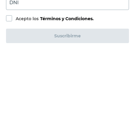
DNI
Acepto los
Términos y Condiciones.
Suscribirme
Compra Online
Easy
Ayuda
Más de Cencosud