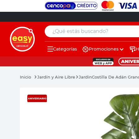
¿Qué estás buscando?
Categorías
Promociones
H
muebles
pintura
Jardín y Aire Libre
Jardín
Costilla De Adán Gran
escritorio
puertas
placard
sillon
espejo