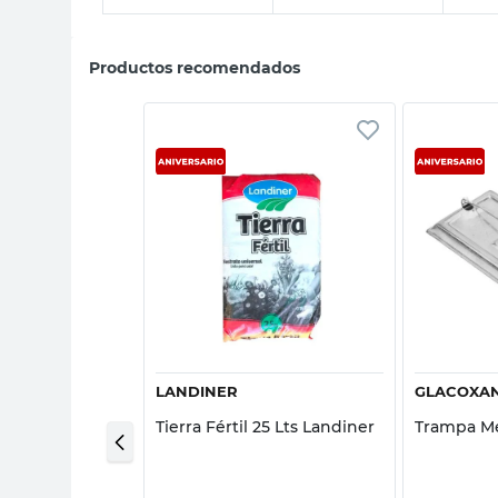
Productos recomendados
sta rápida
Vista rápida
L
LANDINER
GLACOXA
post 20 Lts
Tierra Fértil 25 Lts Landiner
Trampa Me