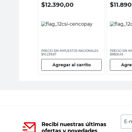
00
$
12.390,00
$
11.89
ESTOS NACIONALES:
PRECIO SIN IMPUESTOS NACIONALES:
PRECIO SIN I
$10.239,67
$9826,45
 al carrito
Agregar al carrito
Agreg
E-m
Recibí nuestras últimas
ofertas y novedades