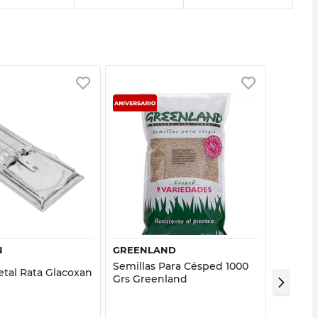
Vista rápida
Vista rápida
N
GREENLAND
ROOTS
Semillas Para Césped 1000
tal Rata Glacoxan
Caída D
Grs Greenland