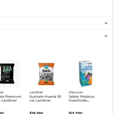
ner
Landiner
Glacoxan
rato Premium
Sustrato Huerta 50
Jabón Potásico
s Landiner
Lts Landiner
Insecticida
Orgánico 200 Cc
Glacoxan
990
$
18.590
$
13.790