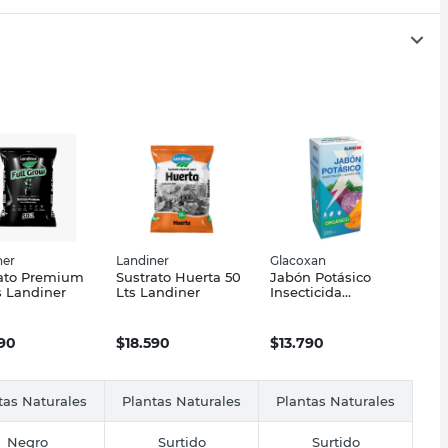
ner
Landiner
Glacoxan
rato Premium
Sustrato Huerta 50
Jabón Potásico
s Landiner
Lts Landiner
Insecticida
Orgánico 200 Cc
Glacoxan
990
$
18.590
$
13.790
tas Naturales
Plantas Naturales
Plantas Naturales
Negro
Surtido
Surtido