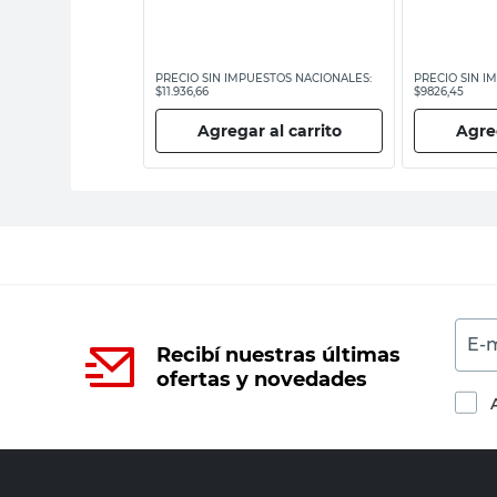
ESTOS NACIONALES:
PRECIO SIN IMPUESTOS NACIONALES:
PRECIO SIN I
$11.936,66
$9826,45
 al carrito
Agregar al carrito
Agreg
E-m
Recibí nuestras últimas
ofertas y novedades