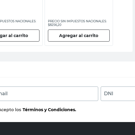
MPUESTOS NACIONALES:
PRECIO SIN IMPUESTOS NACIONALES:
PRECIO SI
$8256,20
$3793,39
ar al carrito
Agregar al carrito
Ag
ail
DNI
Acepto los
Términos y Condiciones.