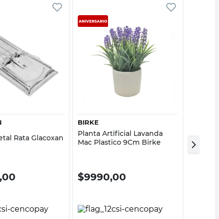
Vista rápida
Vista rápida
N
BIRKE
HUAGR
Planta Artificial Lavanda
Matabab
tal Rata Glacoxan
Mac Plastico 9Cm Birke
Huagro
0,00
$
9990,00
$
459