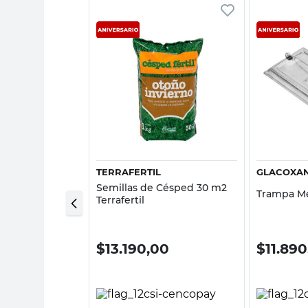
sta rápida
Vista rápida
TERRAFERTIL
GLACOXA
quido 250 Cc
Semillas de Césped 30 m2
Trampa Me
Terrafertil
00
$
13.190,00
$
11.89