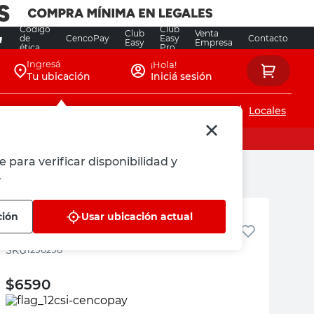
Código
Club
Club
Venta
de
CencoPay
Easy
Contacto
Easy
Empresa
ética
Pro
Ingresá
¡Hola!
Tu ubicación
Iniciá sesión
Servicios de instalaciones
Locales
e para verificar disponibilidad y
.
Roots
ción
Usar ubicación actual
Costilla De Adán Especial
:
1296298
$
6590