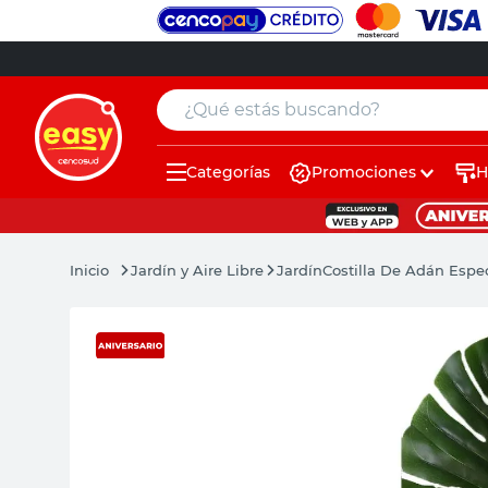
¿Qué estás buscando?
Categorías
Promociones
H
muebles
pintura
Jardín y Aire Libre
Jardín
Costilla De Adán Espec
escritorio
puertas
placard
sillon
espejo