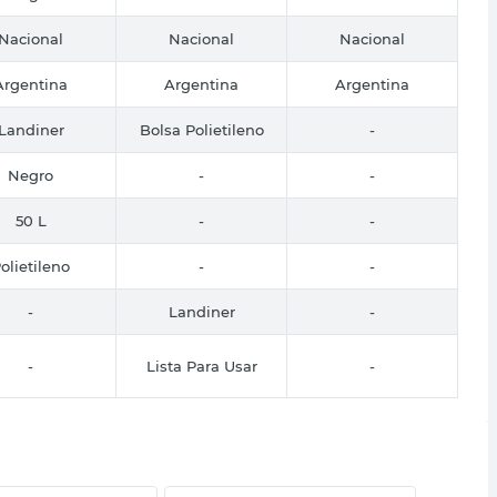
Nacional
Nacional
Nacional
Argentina
Argentina
Argentina
Landiner
Bolsa Polietileno
-
Negro
-
-
50 L
-
-
olietileno
-
-
-
Landiner
-
-
Lista Para Usar
-