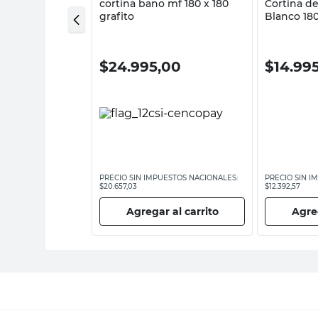
 Baño Algodón
cortina bano mf 180 x 180
Cortina d
40X60 Cm
grafito
Blanco 18
an Kinor
M+Design
0
$
24.995,00
$
14.99
ESTOS NACIONALES:
PRECIO SIN IMPUESTOS NACIONALES:
PRECIO SIN I
$20.657,03
$12.392,57
 al carrito
Agregar al carrito
Agreg