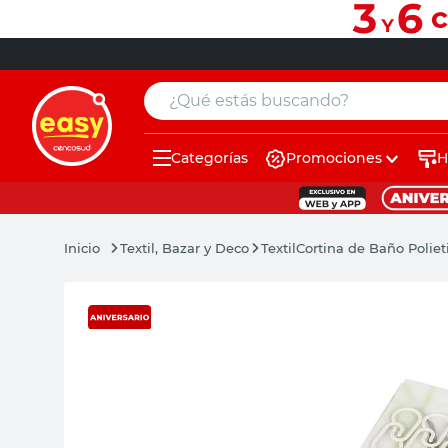
¿Qué estás buscando?
Categorías
Promociones
H
muebles
pintura
Textil, Bazar y Deco
Textil
Cortina de Baño Polie
escritorio
puertas
placard
sillon
espejo