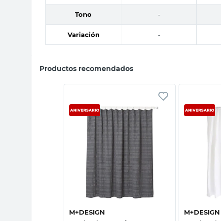
Tono
-
Variación
-
Productos recomendados
sta rápida
Vista rápida
R
M+DESIGN
M+DESIGN