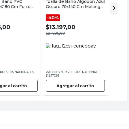
e Baño PVC
Toalla de Baño Algodón Azul
Portace
0X180 Cm Forro
Oscuro 70x140 Cm Melange
Blanco 
Cotidiana
Cotidia
40%
40%
5,00
$
13.197,00
$
420
$
21.995,00
$
7000,0
MPUESTOS NACIONALES:
PRECIO SIN IMPUESTOS NACIONALES:
PRECIO SI
$18.177,69
$5785,13
ar al carrito
Agregar al carrito
Ag