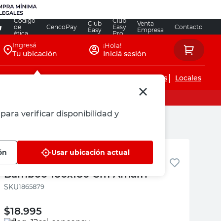
Código
Club
Club
Venta
de
CencoPay
Easy
Contacto
Easy
Empresa
ética
Pro
Ingresá
¡Hola!
Tu ubicación
Iniciá sesión
Servicios de instalaciones
Locales
para verificar disponibilidad y
Amalfi
ón
Usar ubicación actual
Cortina de Baño Polietileno
Bamboo 180x180 Cm Amalfi
:
1865879
$
18.995