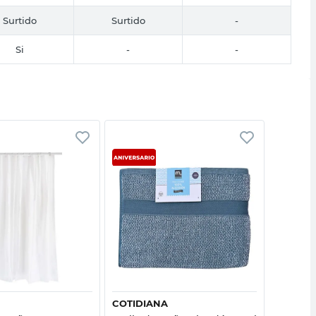
Surtido
Surtido
-
Si
-
-
Vista rápida
Vista rápida
COTIDIANA
COTIDI