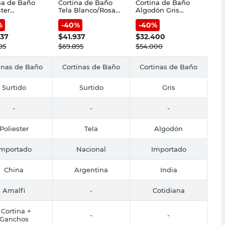
na de Baño
Cortina de Baño
Cortina de Baño
ster
Tela Blanco/Rosa
Algodón Gris
o/Azul
Bordado Amalfi
180x180 Cm
%
-
40
%
-
40
%
80 Cm Amalfi
Estampado
Cotidiana
737
$
41.937
$
32.400
95
$
69.895
$
54.000
inas de Baño
Cortinas de Baño
Cortinas de Baño
Surtido
Surtido
Gris
-
-
-
Poliester
Tela
Algodón
Importado
Nacional
Importado
China
Argentina
India
Amalfi
-
Cotidiana
 Cortina +
-
-
Ganchos