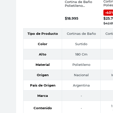
Corti
Cortina de Baño
Polié
Polietileno
Blanc
Bamboo 180x180
-
40
180x1
Cm Amalfi
$
18.995
$
25.
$
42.8
Tipo de Producto
Cortinas de Baño
Cort
Color
Surtido
Alto
180 Cm
Material
Polietileno
Origen
Nacional
País de Origen
Argentina
Marca
-
1
Contenido
-