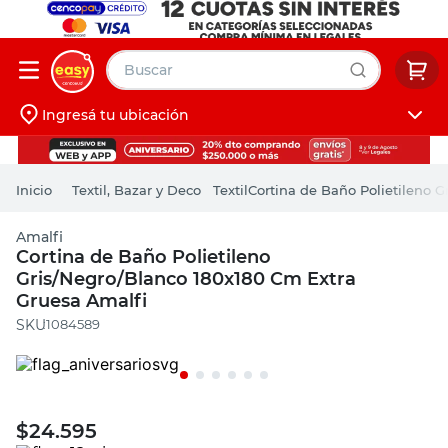
Buscar
Ingresá tu ubicación
muebles
Iniciá sesión
pintura
Textil, Bazar y Deco
Textil
Cortina de Baño Polietileno 
escritorio
Amalfi
puertas
Cortina de Baño Polietileno
Gris/Negro/Blanco 180x180 Cm Extra
placard
Gruesa Amalfi
:
1084589
$
24.595