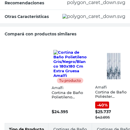
Recomendaciones
Otras Características
Compará con productos similares
Tu producto
Amalfi
Amalfi
Cortina de Baño
Cortina de Baño
Poliéster
Polietileno
Blanco/Azul
Gris/Negro/Blanco
-
40
%
180x180 Cm
180x180 Cm Extra
Amalfi
Gruesa Amalfi
$
24.595
$
25.737
$
42.895
Tipo de Producto
Cortinas de Baño
Cortinas de Bañ