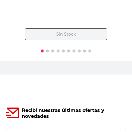
Aldeana Home
$
22.995,00
PRECIO SIN IMPUESTOS NACIONALES:
$18.095,05
Agregar al carrito
Recibí nuestras últimas ofertas y
novedades