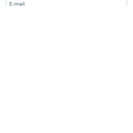
E-mail
DNI
Acepto los
Términos y Condiciones.
Suscribirme
Compra Online
Easy
Ayuda