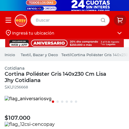
Buscar
Ingresá tu ubicación
muebles
Iniciá sesión
pintura
Textil, Bazar y Deco
Textil
Cortina Poliéster Gris 140x23
escritorio
Cotidiana
puertas
Cortina Poliéster Gris 140x230 Cm Lisa
Jhy Cotidiana
placard
:
1256668
$
107.000