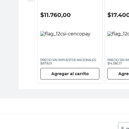
00
$
11.760,00
$
17.40
ESTOS NACIONALES:
PRECIO SIN IMPUESTOS NACIONALES:
PRECIO SIN I
$9719,01
$14.380,17
 al carrito
Agregar al carrito
Agreg
E-m