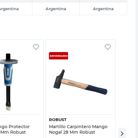
Argentina
Argentina
Argentina
Vista rápida
Vista rápida
ROBUST
BIASSO
ngo Protector
Martillo Carpintero Mango
Barreta
0 Mm Robust
Nogal 28 Mm Robust
Biasson