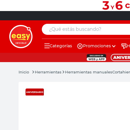
¿Qué estás buscando?
Categorías
Promociones
H
muebles
pintura
Herramientas
Herramientas manuales
Cortahie
escritorio
puertas
placard
sillon
espejo