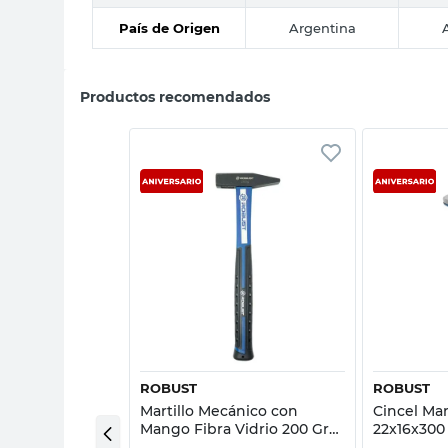
País de Origen
Argentina
Productos recomendados
sta rápida
Vista rápida
DOW
ROBUST
ROBUST
ola 400 Grs
Martillo Mecánico con
Cincel Ma
ow
Mango Fibra Vidrio 200 Grs
22x16x30
Robust