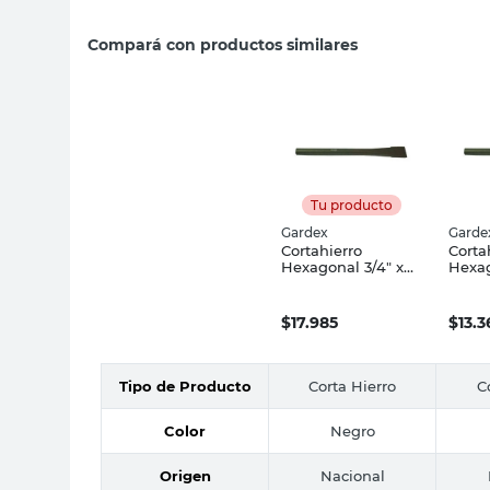
Compará con productos similares
Tu producto
Gardex
Garde
Cortahierro
Corta
Hexagonal 3/4" x
Hexag
355 Mm Gardex
203 
$
17.985
$
13.3
Tipo de Producto
Corta Hierro
C
Color
Negro
Origen
Nacional