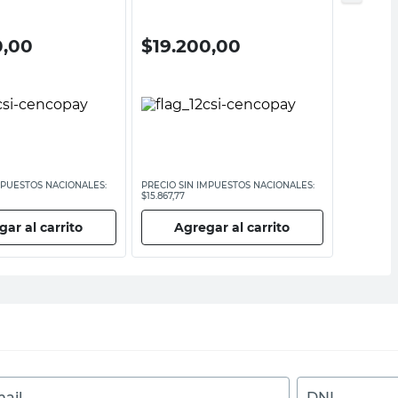
0,00
$
19.200,00
$
25.
MPUESTOS NACIONALES:
PRECIO SIN IMPUESTOS NACIONALES:
PRECIO SI
$15.867,77
$20.723,15
ar al carrito
Agregar al carrito
Ag
ail
DNI