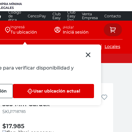
Código
Club
Club
Venta
de
CencoPay
Easy
Contacto
Easy
Empresa
ética
Pro
Ingresá
¡Hola!
Tu ubicación
Iniciá sesión
Servicios de instalaciones
Locales
 para verificar disponibilidad y
Gardex
ción
Usar ubicación actual
Cortahierro Hexagonal 3/4" x
355 Mm Gardex
:
1718785
$
17.985