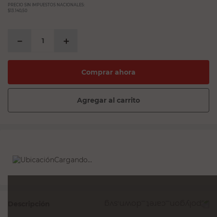
PRECIO SIN IMPUESTOS NACIONALES:
$13.140,50
－
＋
Comprar ahora
Agregar al carrito
Cargando...
Descripción