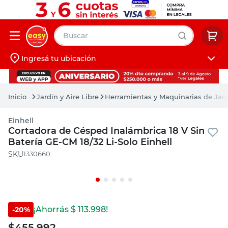
Buscar
Ingresá tu ubicación
muebles
Iniciá sesión
pintura
Jardín y Aire Libre
Herramientas y Maquinarias de Jar
escritorio
Einhell
puertas
Cortadora de Césped Inalámbrica 18 V Sin
Batería GE-CM 18/32 Li-Solo Einhell
placard
:
1330660
¡Ahorrás $
113.998
!
-
20
%
$
455.992