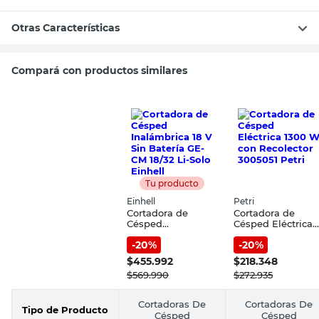
Otras Características
Compará con productos similares
Tu producto
Einhell
Petri
Cortadora de
Cortadora de
Césped
Césped Eléctrica
Inalámbrica 18 V
1300 W con
-
20
%
-
20
%
Sin Batería GE-CM
Recolector 300505
18/32 Li-Solo
Petri
$
455.992
$
218.348
Einhell
$
569.990
$
272.935
Cortadoras De
Cortadoras De
Tipo de Producto
Césped
Césped