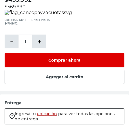
$
569.990
PRECIO SIN IMPUESTOS NACIONALES:
$471.066,12
－
＋
Comprar ahora
Agregar al carrito
Entrega
Ingresá tu
ubicación
para ver todas las opciones
de entrega