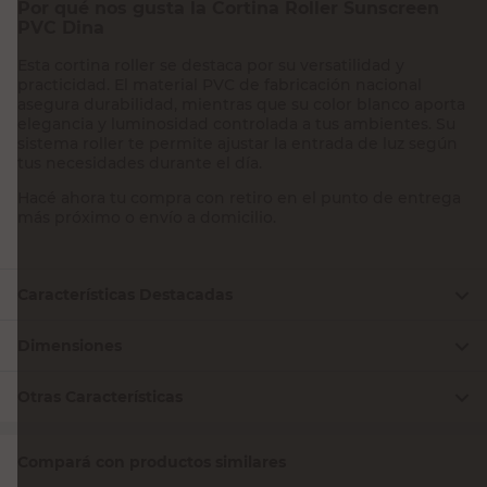
Por qué nos gusta la Cortina Roller Sunscreen
PVC Dina
Esta cortina roller se destaca por su versatilidad y
practicidad. El material PVC de fabricación nacional
asegura durabilidad, mientras que su color blanco aporta
elegancia y luminosidad controlada a tus ambientes. Su
sistema roller te permite ajustar la entrada de luz según
tus necesidades durante el día.
Hacé ahora tu compra con retiro en el punto de entrega
más próximo o envío a domicilio.
Características Destacadas
Dimensiones
Otras Características
Compará con productos similares