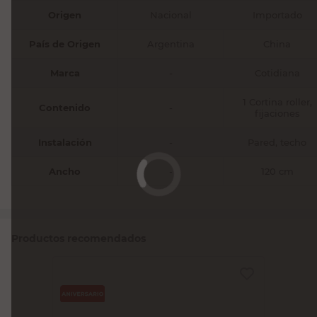
Origen
Nacional
Importado
País de Origen
Argentina
China
Marca
-
Cotidiana
1 Cortina roller,
Contenido
-
fijaciones
Instalación
-
Pared, techo
Ancho
-
120 cm
Productos recomendados