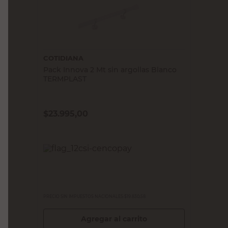
COTIDIANA
Pack Innova 2 Mt sin argollas Blanco
TERMPLAST
$
23.995,00
PRECIO SIN IMPUESTOS NACIONALES:
$19.830,58
Agregar al carrito