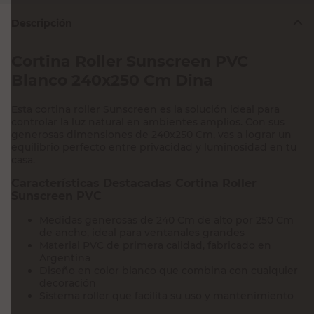
Descripción
Cortina Roller Sunscreen PVC
Blanco 240x250 Cm Dina
Esta cortina roller Sunscreen es la solución ideal para
controlar la luz natural en ambientes amplios. Con sus
generosas dimensiones de 240x250 Cm, vas a lograr un
equilibrio perfecto entre privacidad y luminosidad en tu
casa.
Características Destacadas Cortina Roller
Sunscreen PVC
Medidas generosas de 240 Cm de alto por 250 Cm
de ancho, ideal para ventanales grandes
Material PVC de primera calidad, fabricado en
Argentina
Diseño en color blanco que combina con cualquier
decoración
Sistema roller que facilita su uso y mantenimiento