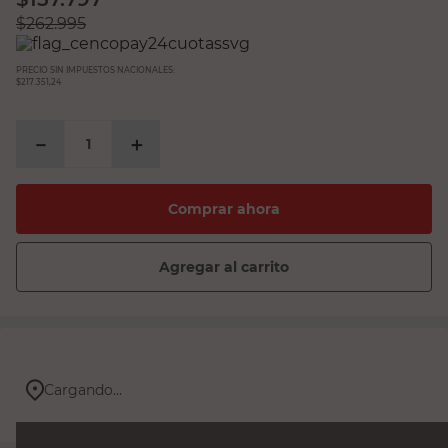
$
262.995
PRECIO SIN IMPUESTOS NACIONALES:
$217.351,24
－
＋
Comprar ahora
Agregar al carrito
Cargando...