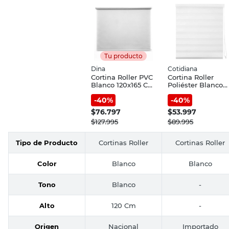
Tu producto
Dina
Cotidiana
Cortina Roller PVC
Cortina Roller
Blanco 120x165 Cm
Poliéster Blanco
Dina
120x165 Cm Zebra
-
40
%
-
40
%
Cotidiana
$
76.797
$
53.997
$
127.995
$
89.995
Tipo de Producto
Cortinas Roller
Cortinas Roller
Color
Blanco
Blanco
Tono
Blanco
-
Alto
120 Cm
-
Origen
Nacional
Importado