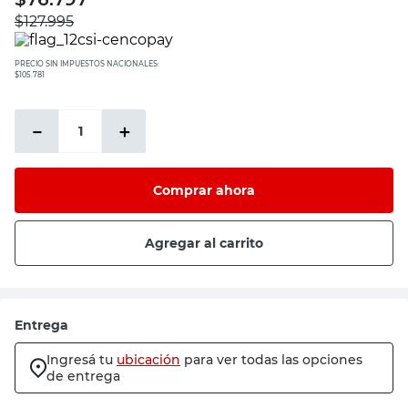
$
127.995
PRECIO SIN IMPUESTOS NACIONALES:
$105.781
－
＋
Comprar ahora
Agregar al carrito
Entrega
Ingresá tu
ubicación
para ver todas las opciones
de entrega