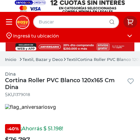
Buscar
Ingresá tu ubicación
muebles
Iniciá sesión
pintura
Textil, Bazar y Deco
Textil
Cortina Roller PVC Blanco 12
escritorio
Dina
puertas
Cortina Roller PVC Blanco 120x165 Cm
Dina
placard
:
1379018
¡Ahorrás $
51.198
!
-
40
%
$
76.797