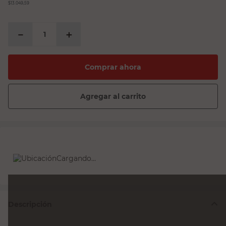
$13.049,59
－
＋
Comprar ahora
Agregar al carrito
Cargando...
Descripción