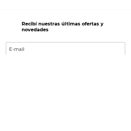
Recibí nuestras últimas ofertas y
novedades
E-mail
DNI
Acepto los
Términos y Condiciones.
Suscribirme
Compra Online