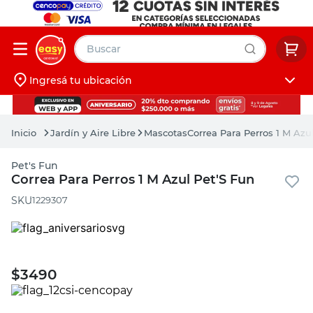
Buscar
Ingresá tu ubicación
muebles
Iniciá sesión
pintura
Jardín y Aire Libre
Mascotas
Correa Para Perros 1 M Azu
escritorio
Pet's Fun
puertas
Correa Para Perros 1 M Azul Pet'S Fun
placard
:
1229307
$
3490