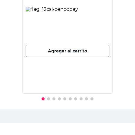
PET'S FUN
Collar para Perros Talle L Rosa Pet's
Fun
$
6000,00
PRECIO SIN IMPUESTOS NACIONALES:
$4958,68
Agregar al carrito