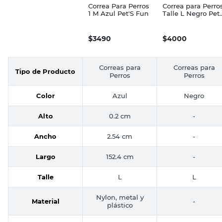
Correa Para Perros
Correa para Perro
1 M Azul Pet'S Fun
Talle L Negro Pet'
Fun
$
3490
$
4000
Correas para
Correas para
Tipo de Producto
Perros
Perros
Color
Azul
Negro
Alto
0.2 cm
-
Ancho
2.54 cm
-
Largo
152.4 cm
-
Talle
L
L
Nylon, metal y
Material
-
plástico