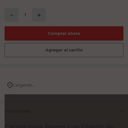
－
＋
Comprar ahora
Agregar al carrito
Cargando...
Descripción
Correa para Perros con Diseño de