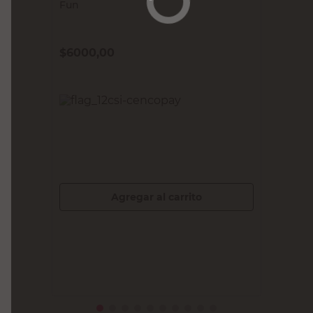
PET'S FUN
Collar para Perros Talle L Rosa Pet's
Fun
$
6000,00