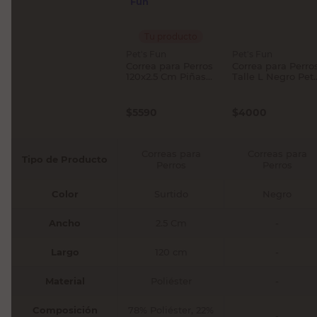
Tu producto
Pet's Fun
Pet's Fun
Correa para Perros
Correa para Perro
120x2.5 Cm Piñas
Talle L Negro Pet'
Pet's Fun
Fun
$
5590
$
4000
Correas para
Correas para
Tipo de Producto
Perros
Perros
Color
Surtido
Negro
Ancho
2.5 Cm
-
Largo
120 cm
-
Material
Poliéster
-
Composición
78% Poliéster, 22%
-