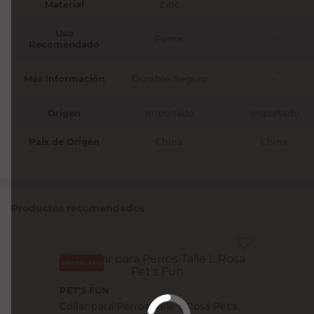
Material
Zinc
Uso
Perros
-
Recomendado
Más Información
Durable. Seguro
-
Origen
Importado
Importado
País de Origen
China
China
Productos recomendados