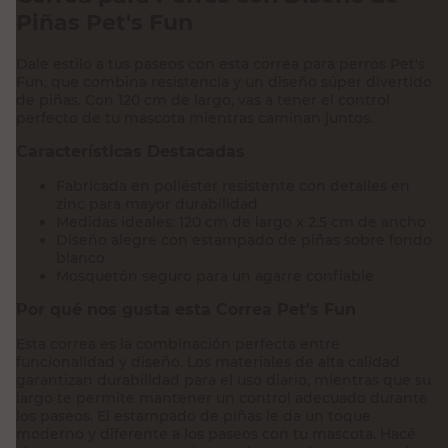
Piñas Pet's Fun
Dale estilo a tus paseos con esta correa para perros Pet's
Fun, que combina resistencia y un diseño súper divertido
de piñas. Con 120 cm de largo, vas a tener el control
perfecto de tu mascota mientras caminan juntos.
Características Destacadas
Fabricada en poliéster resistente con detalles en
zinc para mayor durabilidad
Medidas ideales: 120 cm de largo x 2.5 cm de ancho
Diseño alegre con estampado de piñas sobre fondo
blanco
Mosquetón seguro para un agarre confiable
Por qué nos gusta esta Correa Pet's Fun
Esta correa es la combinación perfecta entre
funcionalidad y diseño. Los materiales de alta calidad
garantizan durabilidad para el uso diario, mientras que su
largo te permite mantener un control adecuado durante
los paseos. El estampado de piñas le da un toque
moderno y diferente a los paseos con tu mascota. Hacé