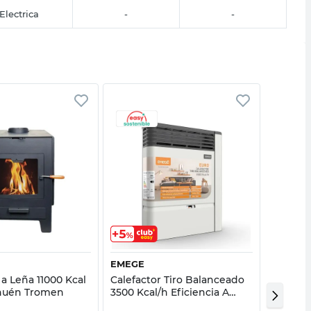
Electrica
-
-
Vista rápida
Vista rápida
EMEGE
QUALITI
 a Leña 11000 Kcal
Calefactor Tiro Balanceado
Toallero
huén Tromen
3500 Kcal/h Eficiencia A
Kcal/H
Beige Euro TB/TBU 2135
Qualiti