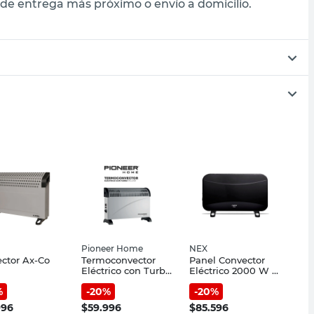
de entrega más próximo o envío a domicilio.
Pioneer Home
NEX
ctor Ax-Co
Termoconvector
Panel Convector
Eléctrico con Turbo
Eléctrico 2000 W 3
2000 W Blanco
Niveles Negro NEX
%
-
20
%
-
20
%
PIO-210T Pioneer
Home
996
$
59.996
$
85.596