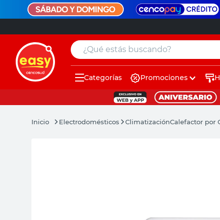
¿Qué estás buscando?
Categorías
Promociones
H
muebles
pintura
Electrodomésticos
Climatización
Calefactor por
escritorio
puertas
placard
espejo
sillas