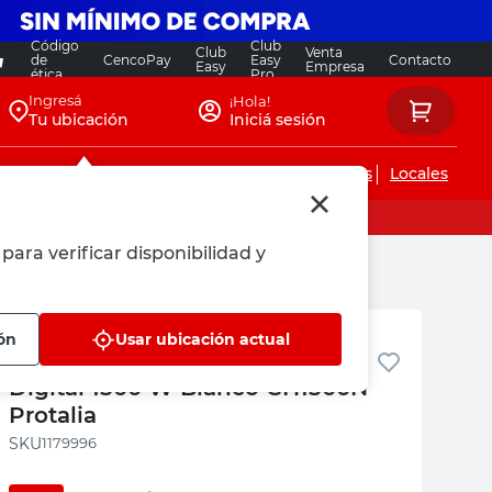
Código
Club
Club
Venta
de
CencoPay
Easy
Contacto
Easy
Empresa
ética
Pro
Ingresá
¡Hola!
Tu ubicación
Iniciá sesión
Servicios de instalaciones
Locales
para verificar disponibilidad y
Protalia
ón
Usar ubicación actual
Calefactor por Convección
Digital 1500 W Blanco CH1500N
Protalia
:
1179996