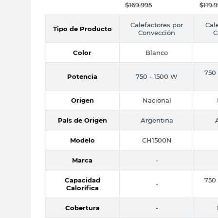
$
169.995
$
119.
Calefactores por
Cal
Tipo de Producto
Convección
C
Color
Blanco
750 
Potencia
750 - 1500 W
Origen
Nacional
País de Origen
Argentina
Modelo
CH1500N
Marca
-
Capacidad
750 
-
Calorífica
Cobertura
-