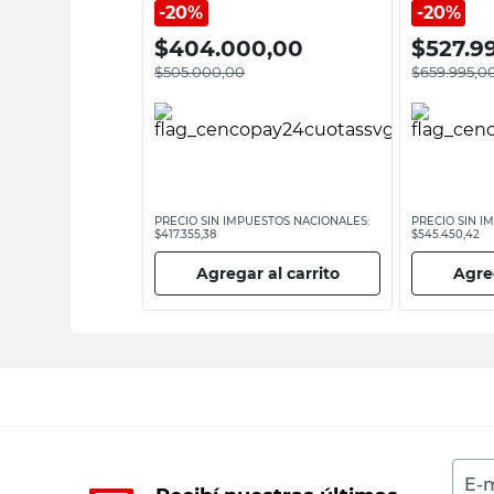
20%
20%
,00
$
404.000,00
$
527.9
$
505.000,00
$
659.995,0
ESTOS NACIONALES:
PRECIO SIN IMPUESTOS NACIONALES:
PRECIO SIN I
$417.355,38
$545.450,42
 al carrito
Agregar al carrito
Agreg
E-m