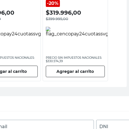
Emegé
20%
20%
96,00
$
319.996,00
$
237
0
$
399.995,00
$
296.59
MPUESTOS NACIONALES:
PRECIO SIN IMPUESTOS NACIONALES:
PRECIO SI
$330.574,39
$245.119,84
ar al carrito
Agregar al carrito
Ag
ail
DNI