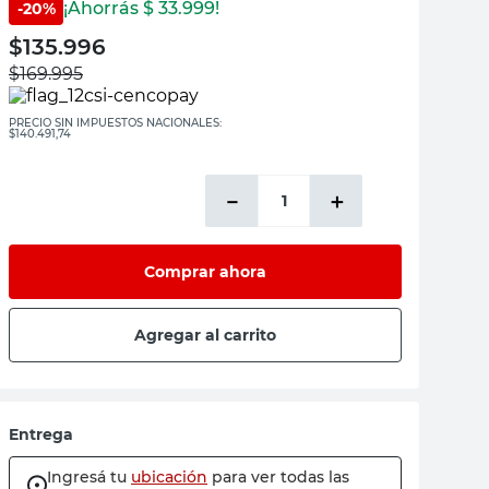
¡Ahorrás $
33.999
!
-
20
%
$
135.996
$
169.995
PRECIO SIN IMPUESTOS NACIONALES:
$140.491,74
－
＋
Comprar ahora
Agregar al carrito
Entrega
Ingresá tu
ubicación
para ver todas las