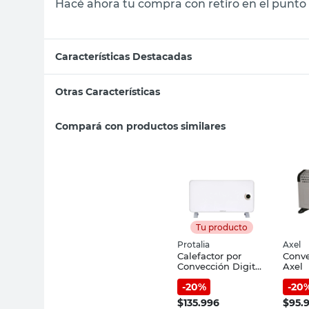
Hacé ahora tu compra con retiro en el punto 
Características Destacadas
Otras Características
Compará con productos similares
Tu producto
Protalia
Axel
Calefactor por
Conve
Convección Digital
Axel
1500 W Blanco
-
20
%
-
20
CH1500N Protalia
$
135.996
$
95.