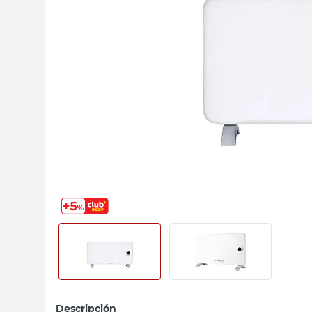
sillon
vanitory
ceramica
Descripción