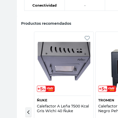
Conectividad
-
Productos recomendados
sta rápida
Vista rápida
ÑUKE
TROMEN
Gas Natural Sin
Calefactor A Leña 7500 Kcal
Calefactor
al Beige
Gris Wichi 40 Ñuke
Negro Pe