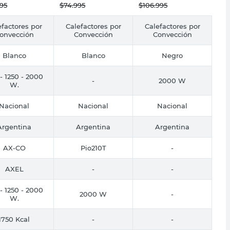
995
$
74.995
$
106.995
efactores por
Calefactores por
Calefactores por
onvección
Convección
Convección
Blanco
Blanco
Negro
- 1250 - 2000
-
2000 W
W.
Nacional
Nacional
Nacional
Argentina
Argentina
Argentina
AX-CO
Pio210T
-
AXEL
-
-
- 1250 - 2000
2000 W
-
W.
1750 Kcal
-
-