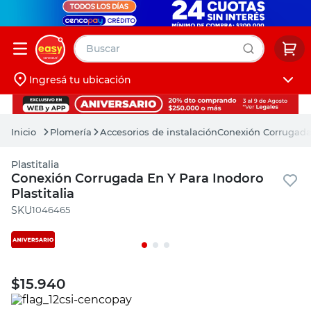
Buscar
Ingresá tu ubicación
muebles
Iniciá sesión
pintura
Plomería
Accesorios de instalación
Conexión Corrugada 
escritorio
Plastitalia
puertas
Conexión Corrugada En Y Para Inodoro
Plastitalia
placard
:
1046465
$
15.940