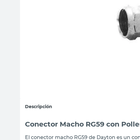
sillas
vanitory
ceramica
Descripción
Conector Macho RG59 con Polle
El conector macho RG59 de Dayton es un com