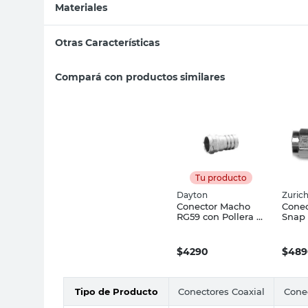
Materiales
Otras Características
Compará con productos similares
Tu producto
Dayton
Zuric
Conector Macho
Conec
RG59 con Pollera x
Snap 
4 Un Dayton
Un Zu
$
4290
$
489
Tipo de Producto
Conectores Coaxial
Conec