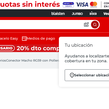
acelo Easy
Medios de pago
Tu ubicación
Ayudanos a localizarte 
rios
Conector Macho RG59 con Pollera x 4 Un Dayton
cobertura en tu zona.
Seleccionar ubicac