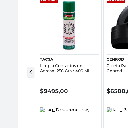
sta rápida
Vista rápida
TACSA
GENROD
axial 90°
Limpia Contactos en
Pipeta Pa
n Zurich
Aerosol 256 Grs / 400 Ml
Genrod
TACSA
0
$
9495,00
$
6500,