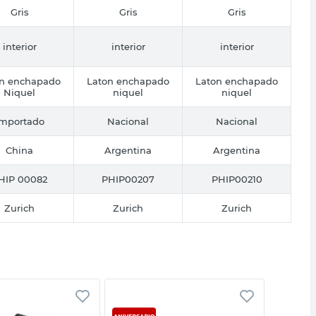
Gris
Gris
Gris
interior
interior
interior
on enchapado
Laton enchapado
Laton enchapado
Niquel
niquel
niquel
Importado
Nacional
Nacional
China
Argentina
Argentina
HIP 00082
PHIP00207
PHIP00210
Zurich
Zurich
Zurich