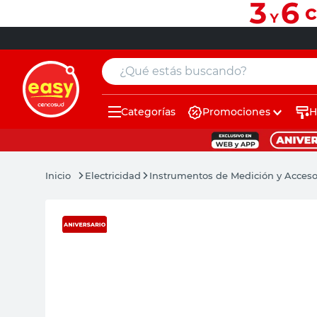
¿Qué estás buscando?
Categorías
Promociones
H
muebles
pintura
Electricidad
Instrumentos de Medición y Acceso
escritorio
puertas
placard
sillon
espejo