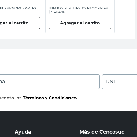
MPUESTOS NACIONALES:
PRECIO SIN IMPUESTOS NACIONALES:
PRECIO SI
$31.404,96
$18.305,79
ar al carrito
Agregar al carrito
Ag
ail
DNI
Acepto los
Términos y Condiciones.
Ayuda
Más de Cencosud