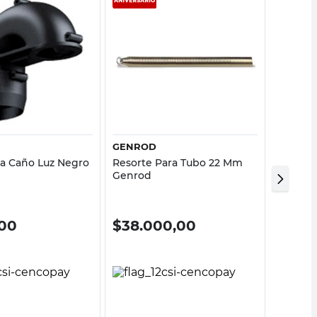
Vista rápida
Vista rápida
GENROD
TBCIN
ra Caño Luz Negro
Resorte Para Tubo 22 Mm
Tomacor
Genrod
WiFi Bl
00
$
38.000,00
$
22.1