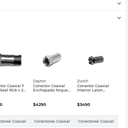
h
Dayton
Zurich
tor Coaxial F
Conector Coaxial
Conector Coaxial
Seal RG6 x 2
Enchapado Niquel
Interior Laton
rich
x 3 Un Dayton
Niquel Zurich
0
$
4290
$
3490
tores Coaxial
Conectores Coaxial
Conectores Coaxial