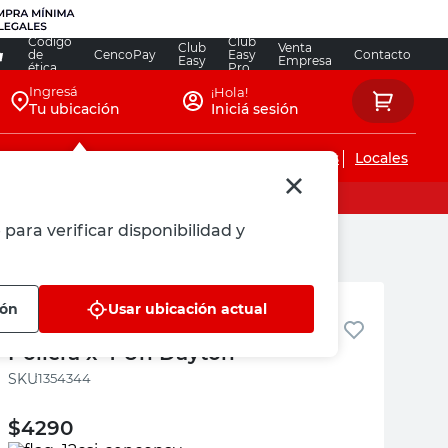
Código
Club
Club
Venta
de
CencoPay
Easy
Contacto
Easy
Empresa
ética
Pro
Ingresá
¡Hola!
Tu ubicación
Iniciá sesión
Servicios de instalaciones
Locales
para verificar disponibilidad y
Dayton
ión
Usar ubicación actual
Conector Macho RG59 con
Pollera x 4 Un Dayton
:
1354344
$
4290