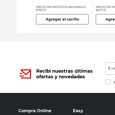
ESTOS NACIONALES:
PRECIO SIN IMPUESTOS NACIONALES:
PRECIO SIN I
$7847,11
$5371,91
 al carrito
Agregar al carrito
Agreg
E-m
Recibí nuestras últimas
ofertas y novedades
Compra Online
Easy