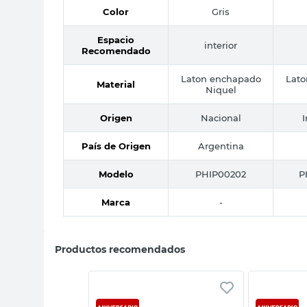
Color
Gris
Espacio
interior
Recomendado
Laton enchapado
Lat
Material
Niquel
Origen
Nacional
País de Origen
Argentina
Modelo
PHIP00202
P
Marca
-
Productos recomendados