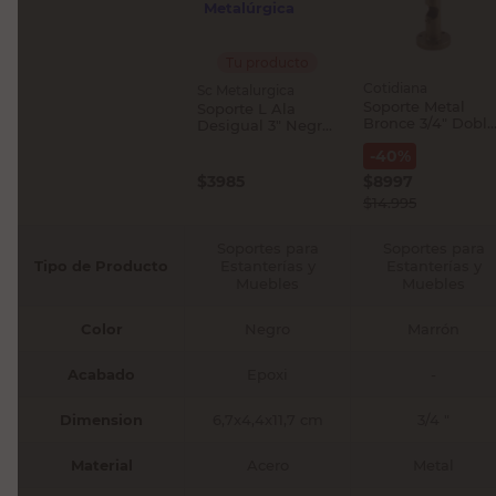
Tu producto
Cotidiana
Sc Metalurgica
Soporte Metal
Soporte L Ala
Bronce 3/4" Doble
Desigual 3" Negro
Cotidiana
Sc Metalúrgica
-
40
%
$
3985
$
8997
$
14.995
Soportes para
Soportes para
Tipo de Producto
Estanterías y
Estanterías y
Muebles
Muebles
Color
Negro
Marrón
Acabado
Epoxi
-
Dimension
6,7x4,4x11,7 cm
3/4 "
Material
Acero
Metal