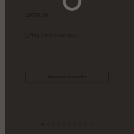
SC METALURGICA
Soporte L Negro 2" Sc Metalúrgica
$
2670,00
PRECIO SIN IMPUESTOS NACIONALES:
$2206,62