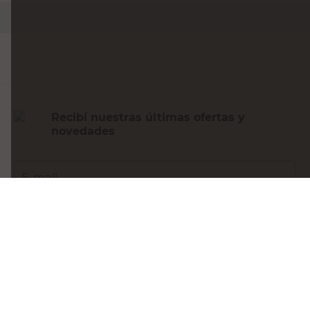
Agregar al carrito
Recibí nuestras últimas ofertas y
novedades
E-mail
DNI
Acepto los
Términos y Condiciones.
Suscribirme