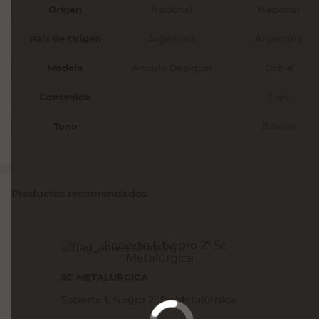
Origen
Nacional
Nacional
País de Origen
Argentina
Argentina
Modelo
Ángulo Desigual
Doble
Contenido
-
1 un.
Tono
-
Bronce
Productos recomendados