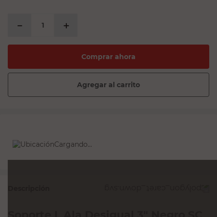
－
＋
Comprar ahora
Agregar al carrito
Cargando...
Descripción
Soporte L Ala Desigual 3" Negro SC