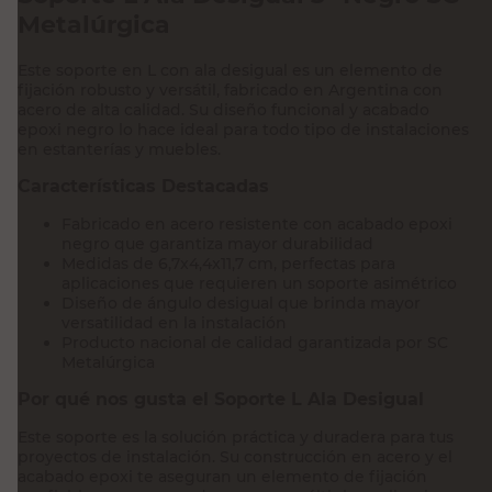
Metalúrgica
Este soporte en L con ala desigual es un elemento de
fijación robusto y versátil, fabricado en Argentina con
acero de alta calidad. Su diseño funcional y acabado
epoxi negro lo hace ideal para todo tipo de instalaciones
en estanterías y muebles.
Características Destacadas
Fabricado en acero resistente con acabado epoxi
negro que garantiza mayor durabilidad
Medidas de 6,7x4,4x11,7 cm, perfectas para
aplicaciones que requieren un soporte asimétrico
Diseño de ángulo desigual que brinda mayor
versatilidad en la instalación
Producto nacional de calidad garantizada por SC
Metalúrgica
Por qué nos gusta el Soporte L Ala Desigual
Este soporte es la solución práctica y duradera para tus
proyectos de instalación. Su construcción en acero y el
acabado epoxi te aseguran un elemento de fijación