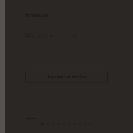
CROSSMASTER
Escuadra Magnética Multiángulo 11 Kg
Crossmaster
$
7200,00
PRECIO SIN IMPUESTOS NACIONALES:
$5950,42