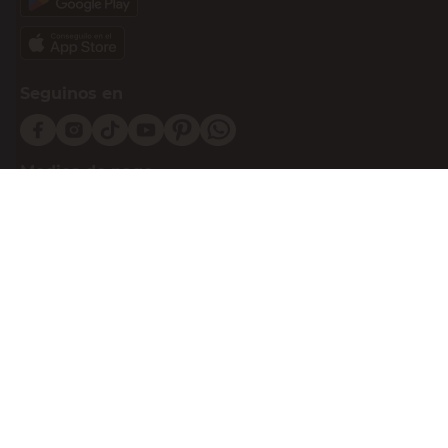
Seguinos en
Medios de pago
Atención al cliente
0810-999-EASY(3279)
0800-555-0055
Botón de arrepentimiento
Powered By