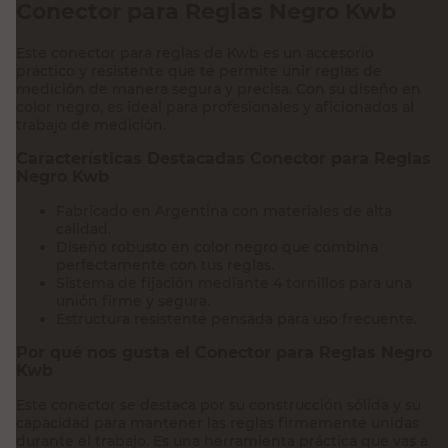
Conector para Reglas Negro Kwb
Este conector para reglas de Kwb es un accesorio
práctico y resistente que te permite unir reglas de
medición de manera segura y precisa. Con su diseño en
color negro, es ideal para profesionales y aficionados al
trabajo de medición.
Características Destacadas Conector para Reglas
Negro Kwb
Fabricado en Argentina con materiales de alta
calidad.
Diseño robusto en color negro que combina
perfectamente con tus reglas.
Sistema de fijación mediante 4 tornillos para una
unión firme y segura.
Estructura resistente pensada para uso frecuente.
Por qué nos gusta el Conector para Reglas Negro
Kwb
Este conector se destaca por su construcción sólida y su
capacidad para mantener las reglas firmemente unidas
durante el trabajo. Es una herramienta práctica que vas a