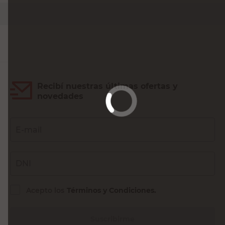
Agregar al carrito
Recibí nuestras últimas ofertas y
novedades
E-mail
DNI
Acepto los
Términos y Condiciones.
Suscribirme