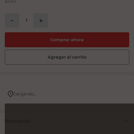
$20.115,71
－
＋
Comprar ahora
Agregar al carrito
Cargando...
Descripción