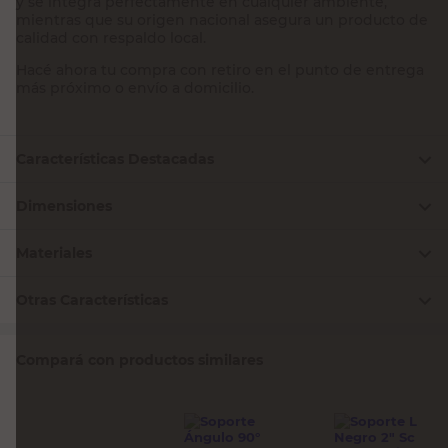
y se integra perfectamente en cualquier ambiente,
mientras que su origen nacional asegura un producto de
calidad con respaldo local.
Hacé ahora tu compra con retiro en el punto de entrega
más próximo o envío a domicilio.
Características Destacadas
Dimensiones
Materiales
Otras Características
Compará con productos similares