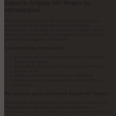
Soporte Ángulo 90° Negro Sc
Metalúrgica
Este soporte ángulo de 90° es la solución práctica y
resistente para tus proyectos de ensamblaje y
construcción. Fabricado en acero con acabado epoxi
negro, te ofrece la solidez y durabilidad que necesitás
para uniones seguras y confiables.
Características Destacadas
Fabricado en acero de alta calidad con acabado
epoxi negro mate
Medidas de 21,5x3,5x3,5 cm, ideal para uniones en
ángulo recto
Producto nacional fabricado en Argentina
Diseño robusto para garantizar uniones firmes y
duraderas
Por qué nos gusta el Soporte Ángulo 90° Negro
Este soporte se destaca por su construcción sólida y su
versatilidad en distintos tipos de instalaciones. La
terminación en negro mate le da un aspecto profesional