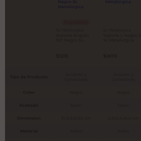
Tu producto
Sc Metalurgica
Sc Metalurgica
Soporte Ángulo
Soporte L Negro 2
90° Negro Sc
Sc Metalúrgica
Metalúrgica
$
5215
$
2670
Acoples y
Acoples y
Tipo de Producto
Conectores
Conectores
Color
Negro
Negro
Acabado
Epoxi
Epoxi
Dimension
21,5x3,5x3,5 cm
4,2x4,4x9,4 cm
Material
Acero
Acero