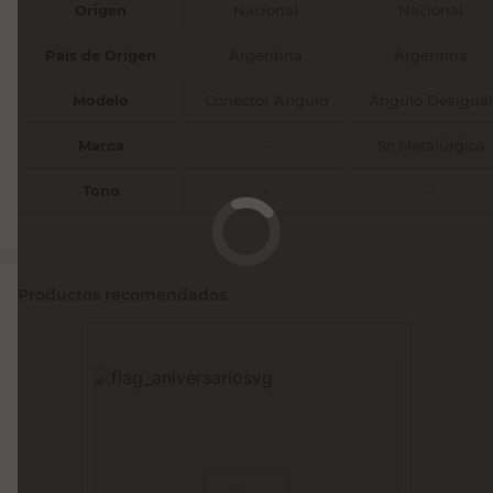
Origen
Nacional
Nacional
País de Origen
Argentina
Argentina
Modelo
Conector Ángulo
Ángulo Desigual
Marca
-
Sc Metalúrgica
Tono
-
-
Productos recomendados