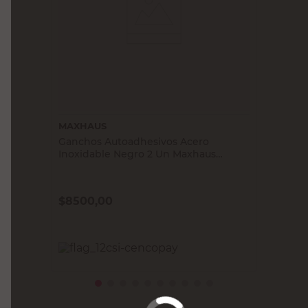
MAXHAUS
Ganchos Autoadhesivos Acero
Inoxidable Negro 2 Un Maxhaus
Autoadhesivo
$
8500,00
PRECIO SIN IMPUESTOS NACIONALES:
$7024,80