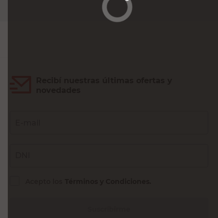
Agregar al carrito
Recibí nuestras últimas ofertas y
novedades
E-mail
DNI
Acepto los
Términos y Condiciones.
Suscribirme