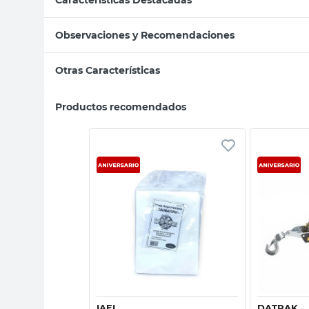
Observaciones y Recomendaciones
Otras Características
Productos recomendados
sta rápida
Vista rápida
IAEL
DATRAK