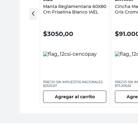
resión Digital
Manta Reglamentaria 60X80
Cincha Ma
 Negro Datrak
Cm Friselina Blanco IAEL
Gris Crom
00
$
3050,00
$
91.00
ESTOS NACIONALES:
PRECIO SIN IMPUESTOS NACIONALES:
PRECIO SIN I
$2520,67
$75.206,62
 al carrito
Agregar al carrito
Agreg