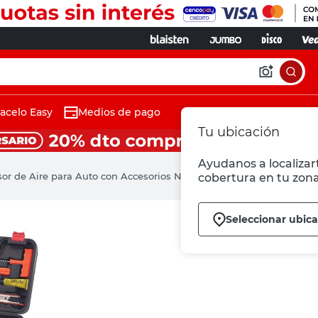
acelo Easy
Medios de pago
Tu ubicación
Ayudanos a localizart
or de Aire para Auto con Accesorios Naranja Daewoo
cobertura en tu zona
Seleccionar ubic