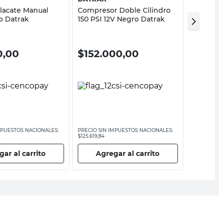
lacate Manual
Compresor Doble Cilindro
Compres
o Datrak
150 PSI 12V Negro Datrak
100PSI 
0,00
$
152.000,00
$
87.
MPUESTOS NACIONALES:
PRECIO SIN IMPUESTOS NACIONALES:
PRECIO SI
$125.619,84
$72.314,05
ar al carrito
Agregar al carrito
Ag