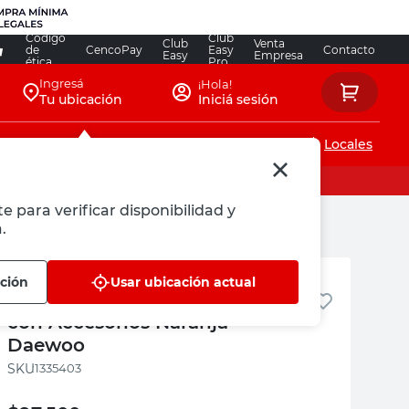
Código
Club
Club
Venta
de
CencoPay
Easy
Contacto
Easy
Empresa
ética
Pro
Ingresá
¡Hola!
Tu ubicación
Iniciá sesión
Servicios de instalaciones
Locales
e para verificar disponibilidad y
.
Daewoo
ación
Usar ubicación actual
Compresor de Aire para Auto
con Accesorios Naranja
Daewoo
:
1335403