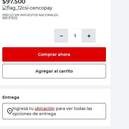
$
97.500
PRECIO SIN IMPUESTOS NACIONALES:
$80.578,52
－
＋
Comprar ahora
Agregar al carrito
Entrega
Ingresá tu
ubicación
para ver todas las
opciones de entrega