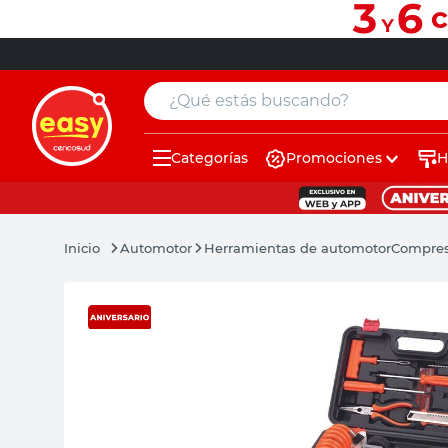
¿Qué estás buscando?
Categorías
Promociones
H
muebles
pintura
Automotor
Herramientas de automotor
Compres
escritorio
puertas
placard
sillon
espejo