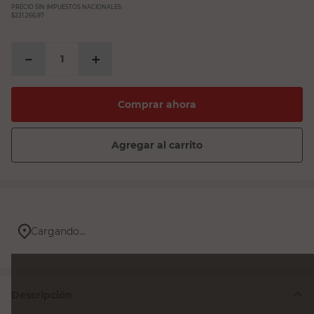
PRECIO SIN IMPUESTOS NACIONALES:
$221.266,97
－
＋
Comprar ahora
Agregar al carrito
Cargando...
Descripción