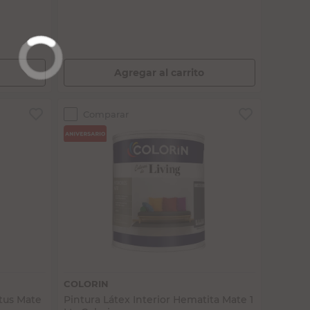
Agregar al carrito
Comparar
Vista rápida
COLORIN
ptus Mate
Pintura Látex Interior Hematita Mate 1
Lts Colorin