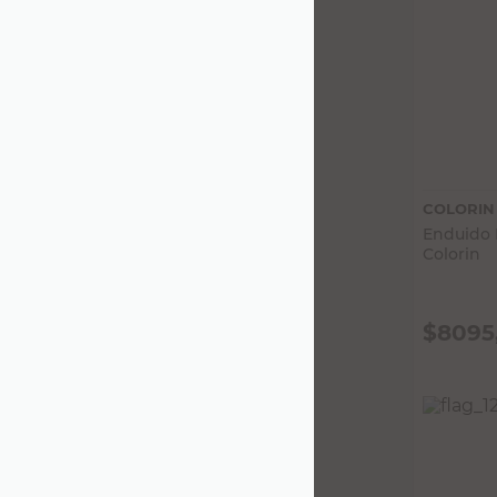
COLORIN
Enduido I
Colorin
$
8095
PRECIO SIN
$6690,09