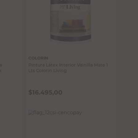
Vista rápida
COLORIN
a
Pintura Látex Interior Vainilla Mate 1
h
Lts Colorin Living
$
16.495,00
PRECIO SIN IMPUESTOS NACIONALES:
$13.632,24