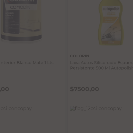
Vista rápida
Vista rápida
COLORIN
nterior Blanco Mate 1 Lts
Lava Autos Siliconado Espum
Persistente 500 Ml Autopolis
,00
$
7500,00
 IMPUESTOS NACIONALES:
PRECIO SIN IMPUESTOS NACIONALES:
$6198,35