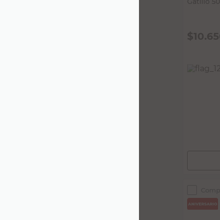
$
10.6
PRECIO SIN
$8801,66
Comp