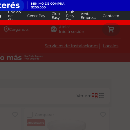
Código
Club
Club
Venta
de
CencoPay
Easy
Contacto
Easy
Empresa
ética
Pro
¡Hola!
Cargando...
Iniciá sesión
Servicios de instalaciones
Locales
Comparar