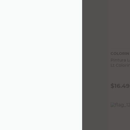
COLORIN
Pintura L
Lt Colori
$
16.4
PRECIO SIN
$13.632,24