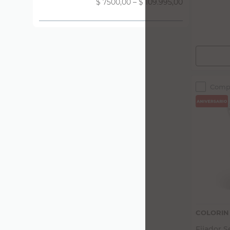
$ 7500,00
–
$ 109.995,00
$14.867,77
Azul
(
4
)
Rosa
(
2
)
Naranja
(
2
)
Marrón
(
2
)
Gris
(
2
)
Comp
Mostrar 2 más
COLORIN
Fijador S