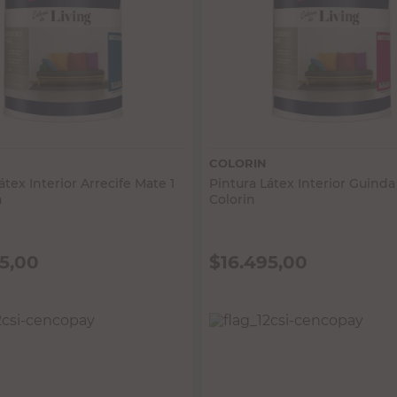
Vista rápida
Vista rápida
COLORIN
átex Interior Arrecife Mate 1
Pintura Látex Interior Guinda
n
Colorin
95,00
$
16.495,00
 IMPUESTOS NACIONALES:
PRECIO SIN IMPUESTOS NACIONALES:
$13.632,24