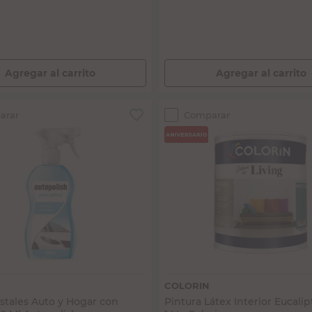
Agregar al carrito
Agregar al carrito
arar
Comparar
Vista rápida
Vista rápida
COLORIN
stales Auto y Hogar con
Pintura Látex Interior Eucali
00 Ml Autopolish
1 Lts Colorin