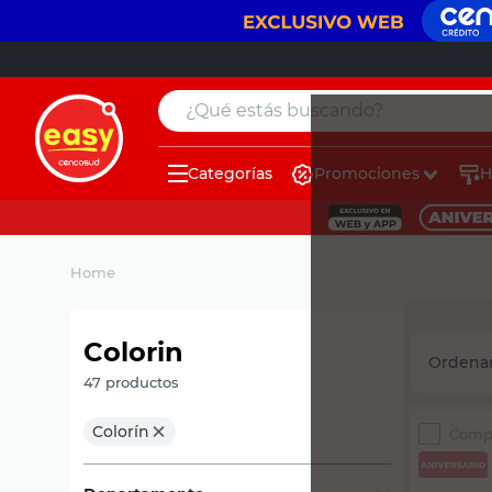
¿Qué estás buscando?
Categorías
Promociones
H
Home
Colorin
47
productos
Comp
Colorín