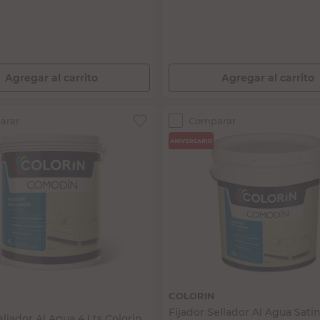
$51.318,19
Agregar al carrito
Agregar al carrito
arar
Comparar
Vista rápida
Vista rápida
COLORIN
Fijador Sellador Al Agua Sati
ellador Al Agua 4 Lts Colorin
Lts Colorin