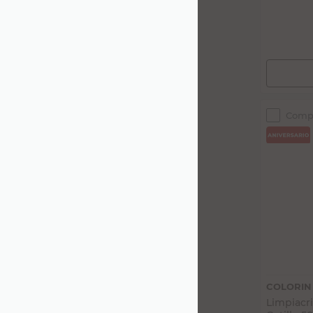
Comp
COLORIN
Limpiacri
Gatillo 5