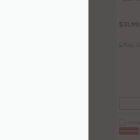
$
31.99
PRECIO SIN
$26.442,15
Comp