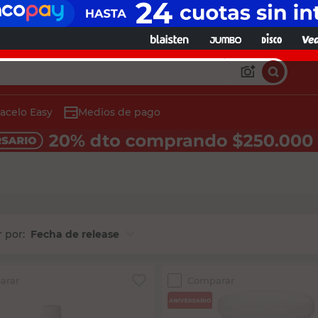
acelo Easy
Medios de pago
Fecha de release
arar
Comparar