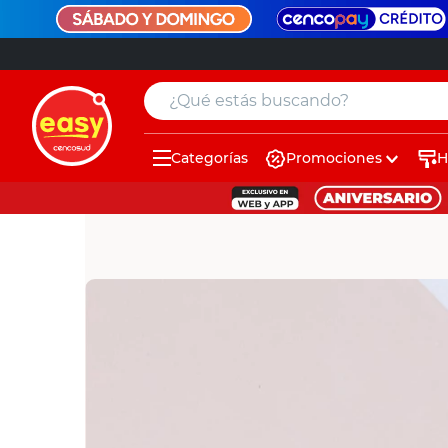
¿Qué estás buscando?
Categorías
Promociones
H
muebles
pintura
escritorio
puertas
placard
espejo
sillas