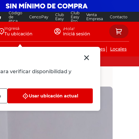
Código
Club
Club
Venta
de
CencoPay
Easy
Contacto
Easy
Empresa
ética
Pro
Ingresá
¡Hola!
Tu ubicación
Iniciá sesión
Servicios de instalaciones
Locales
ara verificar disponibilidad y
n
Usar ubicación actual