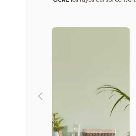
OCRE
los rayos del sol conver