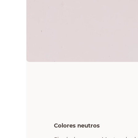
sillon
vanitory
ceramica
Colores neutros