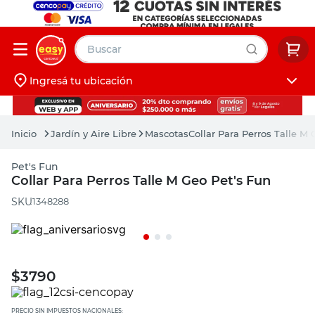
Buscar
Ingresá tu ubicación
muebles
Iniciá sesión
pintura
Jardín y Aire Libre
Mascotas
Collar Para Perros Talle M 
escritorio
Pet's Fun
puertas
Collar Para Perros Talle M Geo Pet's Fun
placard
:
1348288
$
3790
PRECIO SIN IMPUESTOS NACIONALES: