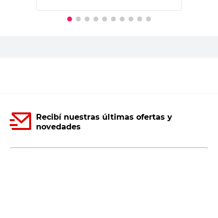
PRECIO SIN IMPUESTOS NACIONALES:
$3719,01
Agregar al carrito
Recibí nuestras últimas ofertas y
novedades
E-mail
DNI
Acepto los
Términos y Condiciones.