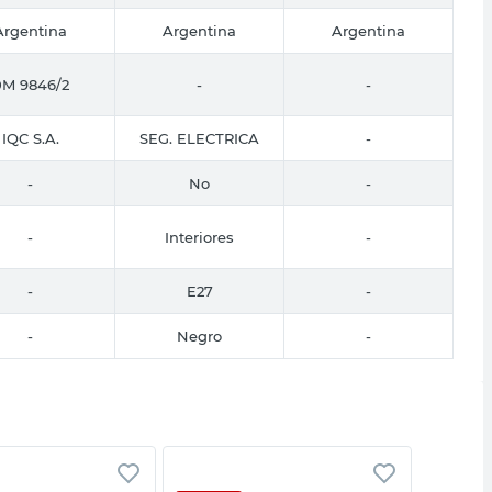
Argentina
Argentina
Argentina
0M 9846/2
-
-
IQC S.A.
SEG. ELECTRICA
-
-
No
-
-
Interiores
-
-
E27
-
-
Negro
-