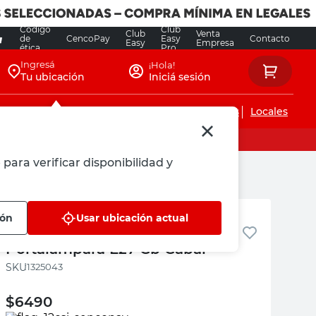
Código
Club
Club
Venta
de
CencoPay
Easy
Contacto
Easy
Empresa
ética
Pro
Ingresá
¡Hola!
Tu ubicación
Iniciá sesión
Servicios de instalaciones
Locales
para verificar disponibilidad y
Gb Gabal
ión
Usar ubicación actual
Colgante Negro Con
Portalámpara E27 Gb Gabal
:
1325043
$
6490