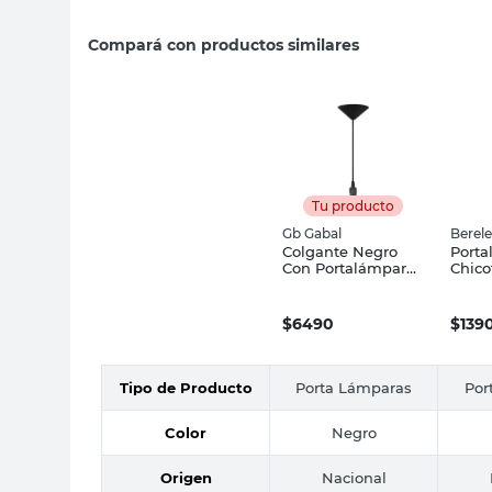
Compará con productos similares
Tu producto
Gb Gabal
Berel
Colgante Negro
Porta
Con Portalámpara
Chico
E27 Gb Gabal
Berel
$
6490
$
139
Tipo de Producto
Porta Lámparas
Por
Color
Negro
Origen
Nacional