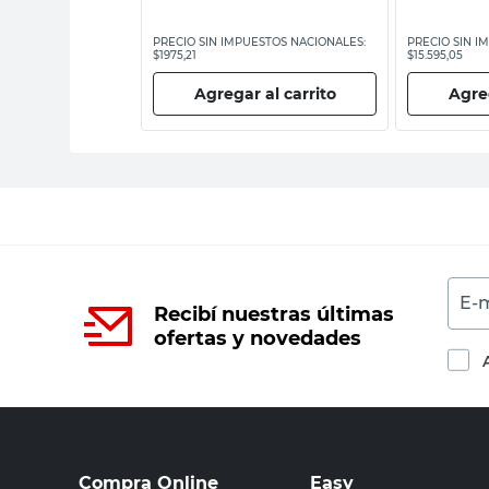
ESTOS NACIONALES:
PRECIO SIN IMPUESTOS NACIONALES:
PRECIO SIN I
$1975,21
$15.595,05
 al carrito
Agregar al carrito
Agreg
E-m
Recibí nuestras últimas
ofertas y novedades
Compra Online
Easy