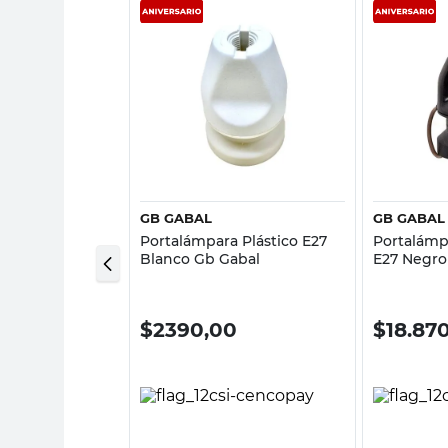
sta rápida
Vista rápida
GB GABAL
GB GABAL
a Cerámico E27
Portalámpara Plástico E27
Portalámp
line
Blanco Gb Gabal
E27 Negro
$
2390,00
$
18.87