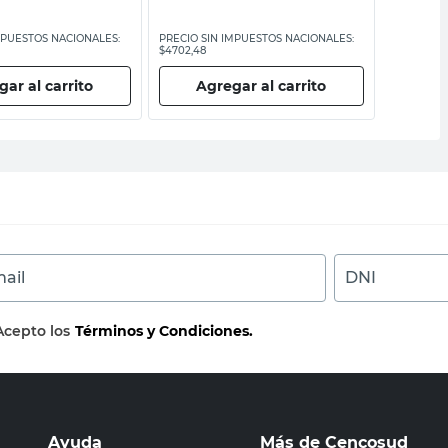
MPUESTOS NACIONALES:
PRECIO SIN IMPUESTOS NACIONALES:
PRECIO SI
$4702,48
$4293,39
ar al carrito
Agregar al carrito
Ag
ail
DNI
Acepto los
Términos y Condiciones.
Ayuda
Más de Cencosud