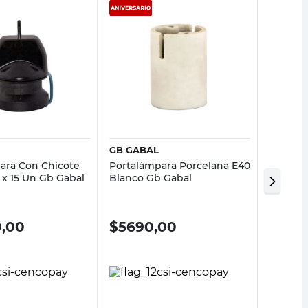
Vista rápida
Vista rápida
GB GABAL
SPL DI
ara Con Chicote
Portalámpara Porcelana E40
Portal
 x 15 Un Gb Gabal
Blanco Gb Gabal
GU10 B
Distrib
0,00
$
5690,00
$
519