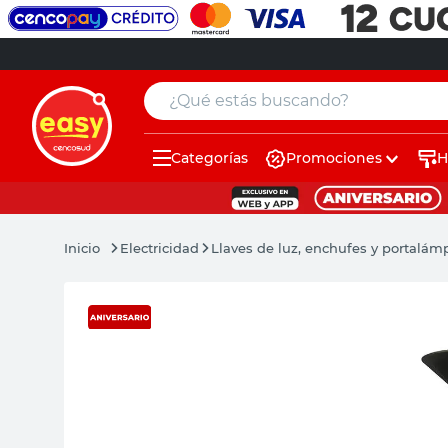
¿Qué estás buscando?
Categorías
Promociones
H
muebles
pintura
Electricidad
Llaves de luz, enchufes y portalám
escritorio
puertas
placard
espejo
sillas