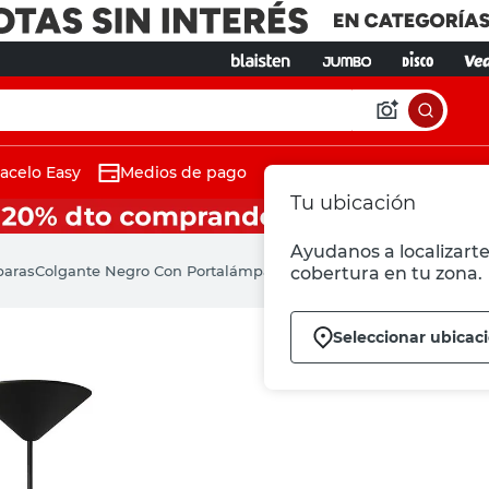
acelo Easy
Medios de pago
Tu ubicación
Ayudanos a localizarte 
paras
Colgante Negro Con Portalámpara E27 Gb Gabal
cobertura en tu zona.
Seleccionar ubicac