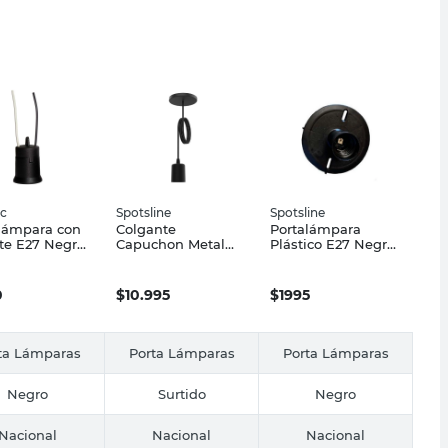
ec
Spotsline
Spotsline
lámpara con
Colgante
Portalámpara
te E27 Negro
Capuchon Metal
Plástico E27 Negro
ec
Negro 1 Luz E27
Spotsline
Spotsline
0
$
10.995
$
1995
ta Lámparas
Porta Lámparas
Porta Lámparas
Negro
Surtido
Negro
Nacional
Nacional
Nacional