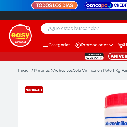
¿Qué estás buscando?
Categorías
Promociones
H
muebles
pintura
Pinturas
Adhesivos
Cola Vinílica en Pote 1 Kg F
escritorio
puertas
placard
sillon
espejo