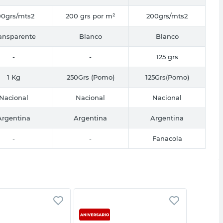
00grs/mts2
200 grs por m²
200grs/mts2
ansparente
Blanco
Blanco
-
-
125 grs
1 Kg
250Grs (Pomo)
125Grs(Pomo)
Nacional
Nacional
Nacional
Argentina
Argentina
Argentina
-
-
Fanacola