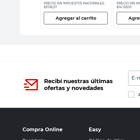
ESTOS NACIONALES:
PRECIO SIN IMPUESTOS NACIONALES:
PRECIO SIN I
$3136,37
$14.128,10
 al carrito
Agregar al carrito
Agreg
E-m
Recibí nuestras últimas
ofertas y novedades
Compra Online
Easy