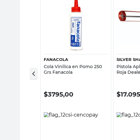
sta rápida
Vista rápida
FANACOLA
SILVER S
 en Pote 250 Grs
Cola Vinílica en Pomo 250
Pistola Ap
Grs Fanacola
Roja Deal
0
$
3795,00
$
17.09