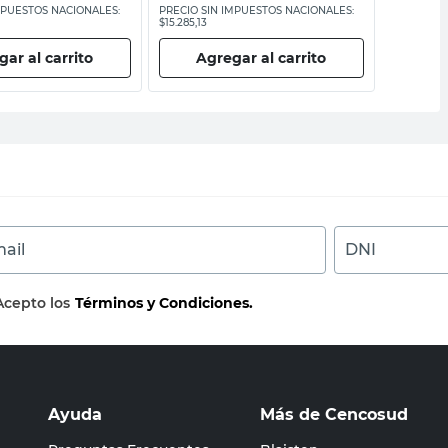
MPUESTOS NACIONALES:
PRECIO SIN IMPUESTOS NACIONALES:
PRECIO SI
$15.285,13
$7185,96
ar al carrito
Agregar al carrito
Ag
ail
DNI
Acepto los
Términos y Condiciones.
Ayuda
Más de Cencosud