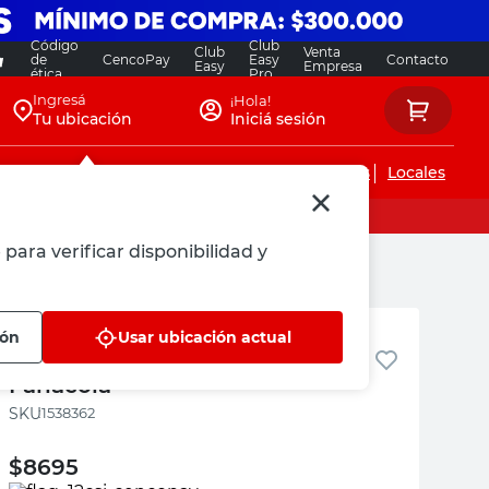
Código
Club
Club
Venta
de
CencoPay
Easy
Contacto
Easy
Empresa
ética
Pro
Ingresá
¡Hola!
Tu ubicación
Iniciá sesión
Servicios de instalaciones
Locales
 para verificar disponibilidad y
Fanacola
ión
Usar ubicación actual
Cola Vinílica en Pote 1 Kg
Fanacola
:
1538362
$
8695