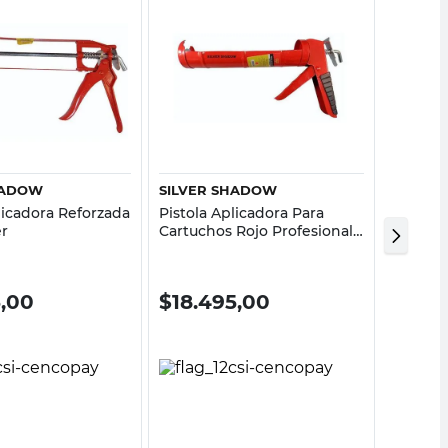
Vista rápida
Vista rápida
HADOW
SILVER SHADOW
FANAC
licadora Reforzada
Pistola Aplicadora Para
Cola Vin
er
Cartuchos Rojo Profesional
Fanacol
Silver Shadow
5,00
$
18.495,00
$
869