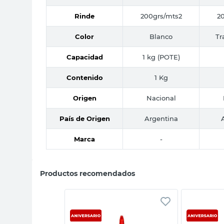
Rinde
200grs/mts2
2
Color
Blanco
Tr
Capacidad
1 kg (POTE)
Contenido
1 Kg
Origen
Nacional
País de Origen
Argentina
Marca
-
Productos recomendados