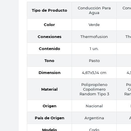
Conducción Para
Con
Tipo de Producto
Agua
Color
Verde
Conexiones
Thermofusion
Th
Contenido
1 un.
Tono
Pasto
Dimension
4,67x5,14 cm
4,
Polipropileno
Po
Material
Copolimero
C
Random Tipo 3
Ra
Origen
Nacional
País de Origen
Argentina
Modelo
Codo