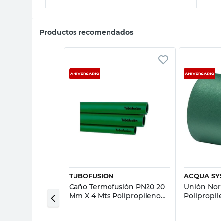
Productos recomendados
sta rápida
Vista rápida
TUBOFUSION
ACQUA SY
ión
Caño Termofusión PN20 20
Unión No
 40x25 Mm
Mm X 4 Mts Polipropileno
Polipropi
o Tubofusión
Tubofusión