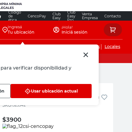
Código
Club
Club
Venta
de
CencoPay
Easy
Contacto
Easy
Empresa
ética
Pro
Ingresá
¡Hola!
Tu ubicación
Iniciá sesión
Servicios de instalaciones
Locales
para verificar disponibilidad y
Acqua System
ón
Usar ubicación actual
Codo 90° 40 Mm Acqua System
:
1325342
$
3900