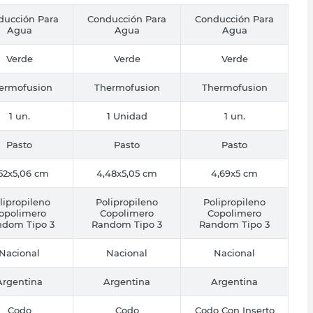
ducción Para
Conducción Para
Conducción Para
Agua
Agua
Agua
Verde
Verde
Verde
ermofusion
Thermofusion
Thermofusion
1 un.
1 Unidad
1 un.
Pasto
Pasto
Pasto
52x5,06 cm
4,48x5,05 cm
4,69x5 cm
lipropileno
Polipropileno
Polipropileno
opolimero
Copolimero
Copolimero
ndom Tipo 3
Random Tipo 3
Random Tipo 3
Nacional
Nacional
Nacional
Argentina
Argentina
Argentina
Codo
Codo
Codo Con Inserto