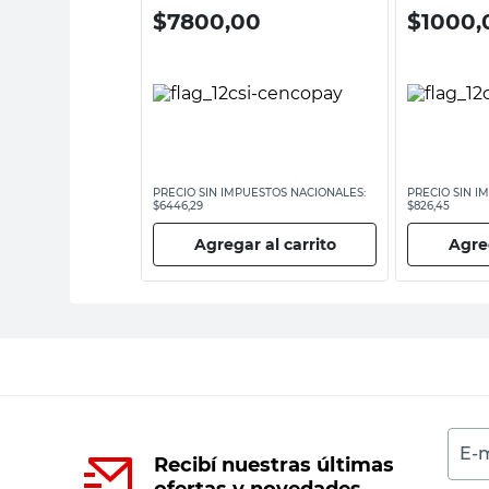
0
$
7800,00
$
1000,
ESTOS NACIONALES:
PRECIO SIN IMPUESTOS NACIONALES:
PRECIO SIN I
$6446,29
$826,45
 al carrito
Agregar al carrito
Agreg
E-m
Recibí nuestras últimas