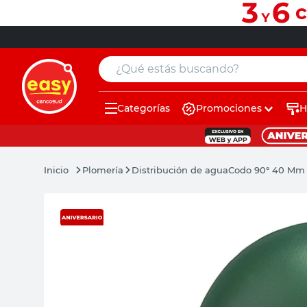
¿Qué estás buscando?
Categorías
Promociones
H
muebles
pintura
Plomería
Distribución de agua
Codo 90° 40 Mm
escritorio
puertas
placard
sillon
espejo