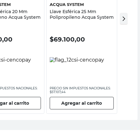
STEM
ACQUA SYSTEM
ACQUA 
férica 20 Mm
Llave Esférica 25 Mm
Tapa 20
leno Acqua System
Polipropileno Acqua System
Acqua 
0,00
$
69.100,00
$
890
MPUESTOS NACIONALES:
PRECIO SIN IMPUESTOS NACIONALES:
PRECIO SI
$57.107,44
$735,54
ar al carrito
Agregar al carrito
Ag