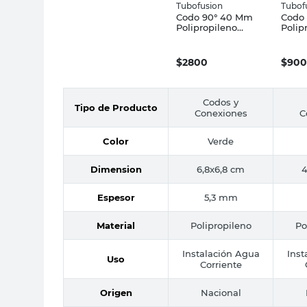
Tubofusion
Tubof
Codo 90° 40 Mm
Codo
Polipropileno
Polip
Tubofusión
Tubof
$
2800
$
900
Codos y
Tipo de Producto
Conexiones
C
Color
Verde
Dimension
6,8x6,8 cm
4
Espesor
5,3 mm
Material
Polipropileno
Po
Instalación Agua
Inst
Uso
Corriente
Origen
Nacional