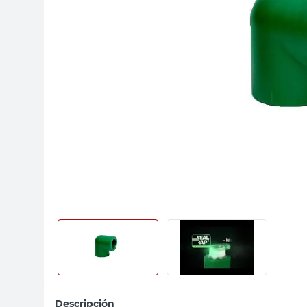
sillas
ceramica
vanitory
Descripción