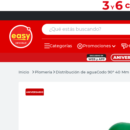
¿Qué estás buscando?
Categorías
Promociones
H
muebles
pintura
Plomería
Distribución de agua
Codo 90° 40 Mm 
escritorio
puertas
placard
sillon
espejo