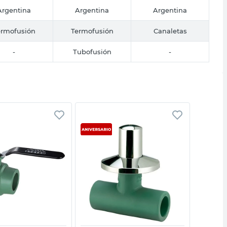
Argentina
Argentina
Argentina
ermofusión
Termofusión
Canaletas
-
Tubofusión
-
Vista rápida
Vista rápida