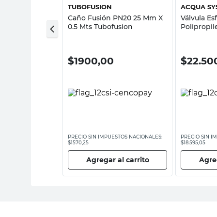
SALADILLO
TUBOFUSION
ACQUA SY
rica PVC 32 Mm
Caño Fusión PN20 25 Mm X
Válvula Es
ladillo
0.5 Mts Tubofusion
Polipropi
,00
$
1900,00
$
22.50
ESTOS NACIONALES:
PRECIO SIN IMPUESTOS NACIONALES:
PRECIO SIN I
$1570,25
$18.595,05
 al carrito
Agregar al carrito
Agreg