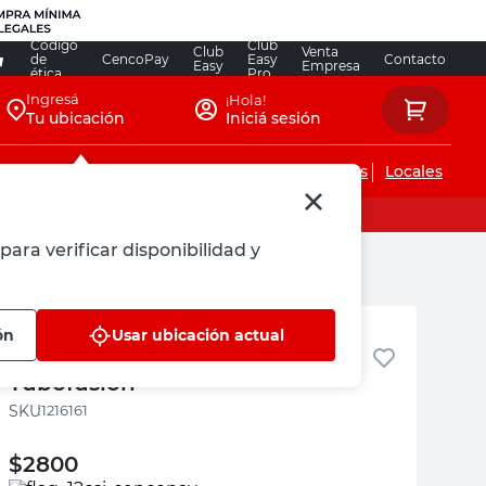
Código
Club
Club
Venta
de
CencoPay
Easy
Contacto
Easy
Empresa
ética
Pro
Ingresá
¡Hola!
Tu ubicación
Iniciá sesión
Servicios de instalaciones
Locales
para verificar disponibilidad y
Tubofusion
ón
Usar ubicación actual
Codo 90° 40 Mm Polipropileno
Tubofusión
:
1216161
$
2800