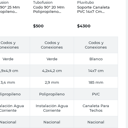
usion
Tubofusion
Pluvitubo
 90° 25 Mm
Codo 90° 20 Mm
Soporte Canaleta
ropileno
Polipropileno
PVC 14x7 Cm
usion
Tubofusión
Pluvitubo
$
500
$
4300
Codos y
Codos y
Codos y
onexiones
Conexiones
Conexiones
Verde
Verde
Blanco
,9x4,9 cm
4,2x4,2 cm
14x7 cm
3,4 mm
2,9 mm
185 mm
lipropileno
Polipropileno
PVC
alación Agua
Instalación Agua
Canaleta Para
Corriente
Corriente
Techos
Nacional
Nacional
Nacional