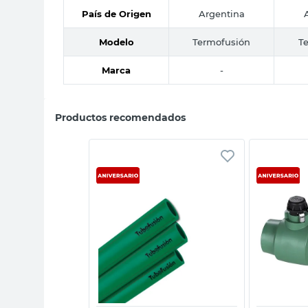
País de Origen
Argentina
Modelo
Termofusión
T
Marca
-
Productos recomendados
sta rápida
Vista rápida