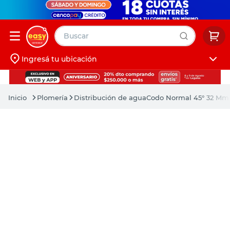
Buscar
Ingresá tu ubicación
muebles
Iniciá sesión
pintura
Plomería
Distribución de agua
Codo Normal 45° 32 Mm
escritorio
puertas
placard