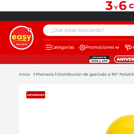
¿Qué estás buscando?
Categorías
Promociones
H
muebles
pintura
Plomería
Distribución de gas
Codo a 90° Polieti
escritorio
puertas
placard
sillon
espejo