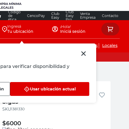
Código
Club
Club
Venta
de
CencoPay
Easy
Contacto
Easy
Empresa
ética
Pro
Ingresá
¡Hola!
Tu ubicación
Iniciá sesión
Servicios de instalaciones
Locales
para verificar disponibilidad y
Sigas
ón
Usar ubicación actual
Codo a 90° Polietileno 25 Mm
Sigas
:
1381330
$
6000