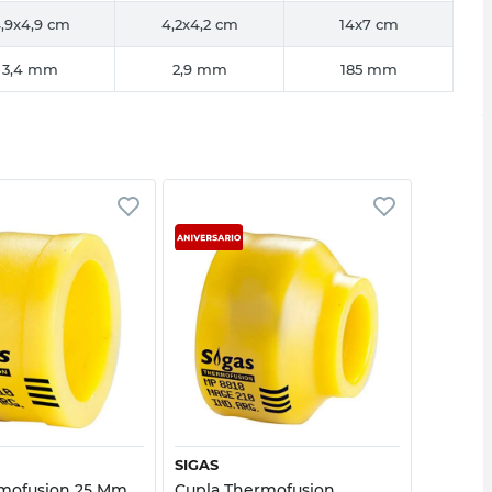
,9x4,9 cm
4,2x4,2 cm
14x7 cm
3,4 mm
2,9 mm
185 mm
Vista rápida
Vista rápida
SIGAS
SIGAS
rmofusion 25 Mm
Cupla Thermofusion
Codo T