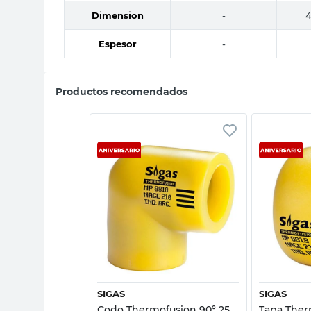
Dimension
-
4
Espesor
-
Productos recomendados
sta rápida
Vista rápida
SIGAS
SIGAS
repasaje 25
Codo Thermofusion 90° 25
Tapa The