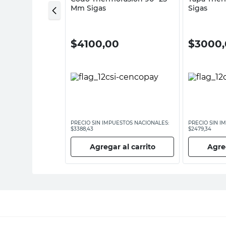
Mm Sigas
Sigas
0
$
4100,00
$
3000
ESTOS NACIONALES:
PRECIO SIN IMPUESTOS NACIONALES:
PRECIO SIN I
$3388,43
$2479,34
 al carrito
Agregar al carrito
Agreg