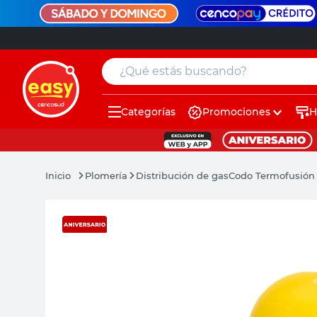
¿Qué estás buscando?
Categorías
Promociones
H
muebles
pintura
Plomería
Distribución de gas
Codo Termofusión
escritorio
puertas
placard
espejo
sillas