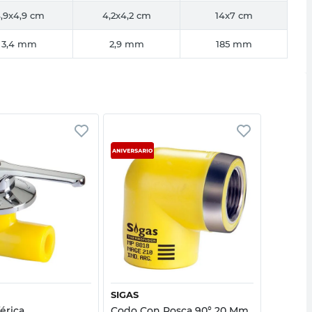
,9x4,9 cm
4,2x4,2 cm
14x7 cm
3,4 mm
2,9 mm
185 mm
Vista rápida
Vista rápida
SIGAS
SIGAS
férica
Codo Con Rosca 90° 20 Mm
Tapa T