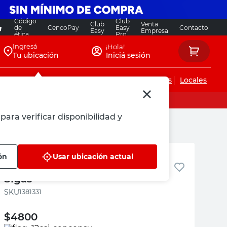
Código
Club
Club
Venta
de
CencoPay
Easy
Contacto
Easy
Empresa
ética
Pro
Ingresá
¡Hola!
Tu ubicación
Iniciá sesión
Servicios de instalaciones
Locales
para verificar disponibilidad y
Sigas
ón
Usar ubicación actual
Codo Termofusión 90° 20 Mm
Sigas
:
1381331
$
4800