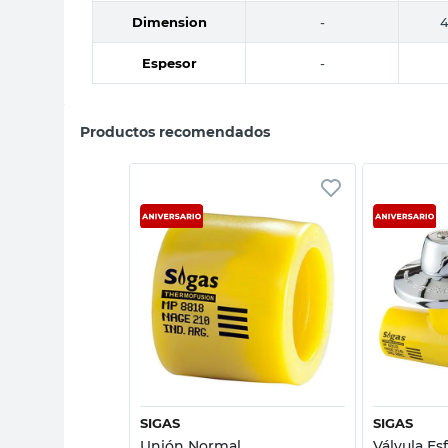
Dimension
-
4
Espesor
-
Productos recomendados
sta rápida
Vista rápida
SIGAS
SIGAS
ileno 20 Mm
Unión Normal
Válvula Es