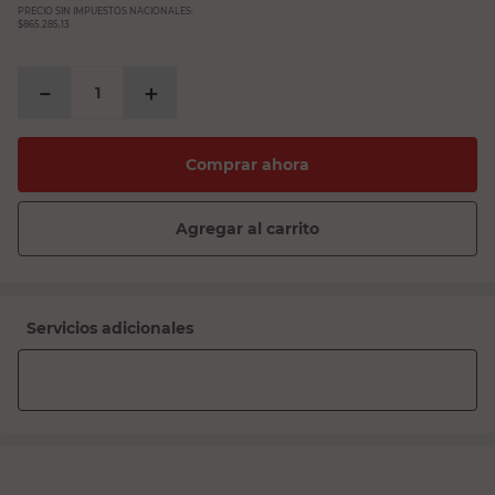
PRECIO SIN IMPUESTOS NACIONALES:
$865.285,13
－
＋
Comprar ahora
Agregar al carrito
Servicios adicionales