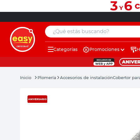
¿Qué estás buscando?
Categorías
Promociones
H
muebles
pintura
Plomería
Accesorios de instalación
Cobertor par
escritorio
puertas
placard
sillon
espejo