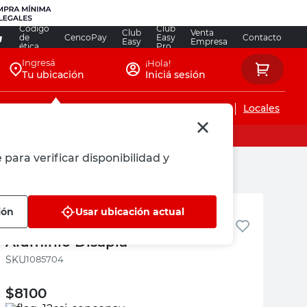
Código
Club
Club
Venta
de
CencoPay
Easy
Contacto
Easy
Empresa
ética
Pro
Ingresá
¡Hola!
Tu ubicación
Iniciá sesión
Servicios de instalaciones
Locales
 para verificar disponibilidad y
Disapla
ión
Usar ubicación actual
Cobertor para Caños 3/4 X 2 Mts
Aluminio Disapla
:
1085704
$
8100