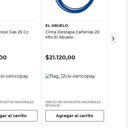
Vista rápida
Vista rápida
EL ABUELO
IPS
poxi Gas 25 Cc
Cinta Destapa Cañerías 20
Cinta A
Mts El Abuelo
Autoadh
Mts IPS
00
$
21.120,00
$
13.
MPUESTOS NACIONALES:
PRECIO SIN IMPUESTOS NACIONALES:
PRECIO SI
$17.454,55
$11.148,77
ar al carrito
Agregar al carrito
Ag