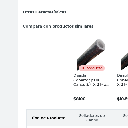
Otras Características
Compará con productos similares
Tu producto
Disapla
Disapl
Cobertor para
Cober
Caños 3/4 X 2 Mts
X 2 M
Aluminio Disapla
Disap
$
8100
$
10.
Selladores de
Se
Tipo de Producto
Caños