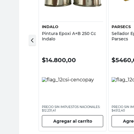
sta rápida
Vista rápida
INDALO
PARSECS
 Sanitaria 500
Pintura Epoxi A+B 250 Cc
Sellador E
Indalo
Parsecs
00
$
14.800,00
$
5460,
ESTOS NACIONALES:
PRECIO SIN IMPUESTOS NACIONALES:
PRECIO SIN I
$12.231,41
$4512,40
 al carrito
Agregar al carrito
Agreg