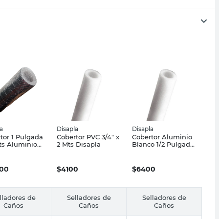
a
Disapla
Disapla
tor 1 Pulgada
Cobertor PVC 3/4" x
Cobertor Aluminio
ts Aluminio
2 Mts Disapla
Blanco 1/2 Pulgada
la
X 2 Mts Disapla
500
$
4100
$
6400
lladores de
Selladores de
Selladores de
Caños
Caños
Caños