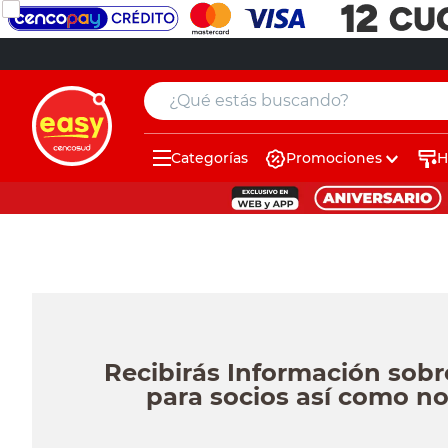
¿Qué estás buscando?
Categorías
Promociones
H
muebles
pintura
escritorio
puertas
placard
Recibirás Información sobr
espejo
para socios así como no
sillas