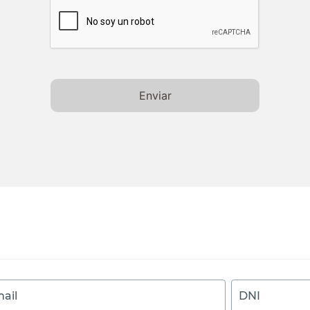
Enviar
ail
DNI