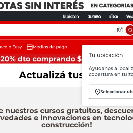
acelo Easy
Medios de pago
Tu ubicación
Ayudanos a localiz
Actualizá tus datos
cobertura en tu z
Seleccionar ub
e nuestros cursos gratuitos, descuen
vedades e innovaciones en tecnolog
construcción!