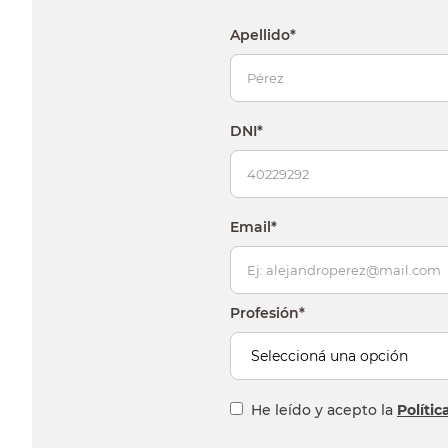
sillon
Apellido
*
vanitory
ceramica
DNI
*
Email
*
Profesión
*
He leído y acepto la
Políti