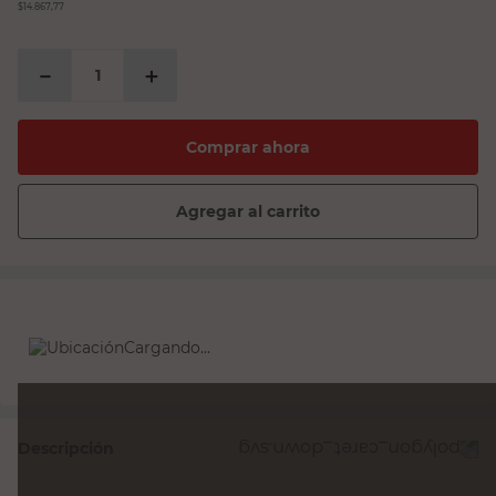
$14.867,77
－
＋
Comprar ahora
Agregar al carrito
Cargando...
Descripción