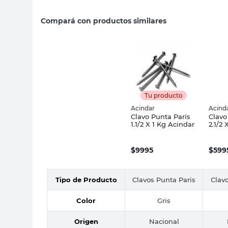
Compará con productos similares
Tu producto
Acindar
Acind
Clavo Punta París
Clavo
1.1/2 X 1 Kg Acindar
2.1/2 
$
9995
$
599
Tipo de Producto
Clavos Punta Paris
Clavo
Color
Gris
Origen
Nacional