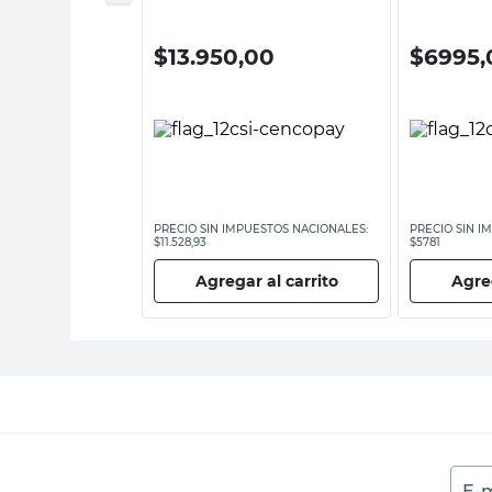
0
$
13.950,00
$
6995,
ESTOS NACIONALES:
PRECIO SIN IMPUESTOS NACIONALES:
PRECIO SIN I
$11.528,93
$5781
 al carrito
Agregar al carrito
Agreg
E-m