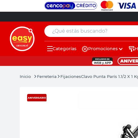
¿Qué estás buscando?
Categorías
Promociones
H
muebles
pintura
Ferreteria
Fijaciones
Clavo Punta París 1.1/2 X 1 
escritorio
puertas
placard
sillon
espejo