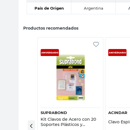
País de Origen
Argentina
Productos recomendados
sta rápida
Vista rápida
SUPRABOND
ACINDAR
 Chata 2,5x40
Kit Clavos de Acero con 20
Clavo Espi
 Luca
Soportes Plásticos y
Sujetador Suprabond Afix