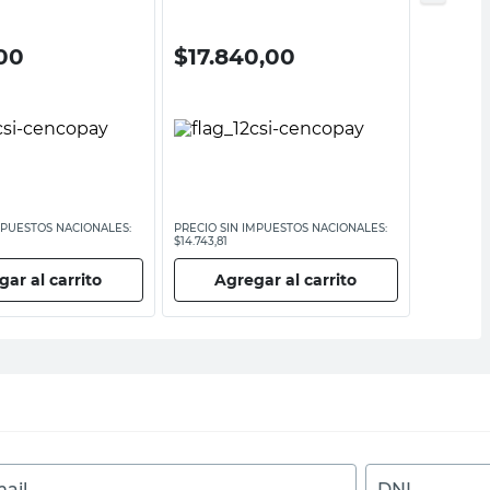
00
$
17.840,00
$
249
MPUESTOS NACIONALES:
PRECIO SIN IMPUESTOS NACIONALES:
PRECIO SI
$14.743,81
$2061,99
ar al carrito
Agregar al carrito
Ag
ail
DNI