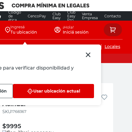
Código
Club
Club
Venta
de
CencoPay
Easy
Contacto
Easy
Empresa
ética
Pro
Ingresá
¡Hola!
Tu ubicación
Iniciá sesión
Servicios de instalaciones
Locales
 para verificar disponibilidad y
Acindar
ción
Usar ubicación actual
Clavo Punta París 1.1/2 X 1 Kg
Acindar
:
1768367
$
9995