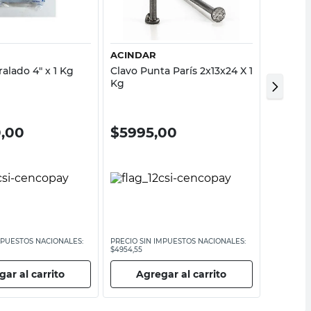
Vista rápida
Vista rápida
ACINDAR
ACIND
ralado 4" x 1 Kg
Clavo Punta París 2x13x24 X 1
Clavo E
Kg
Mm X 1
0,00
$
5995,00
$
699
MPUESTOS NACIONALES:
PRECIO SIN IMPUESTOS NACIONALES:
PRECIO SI
$4954,55
$5781
ar al carrito
Agregar al carrito
Ag