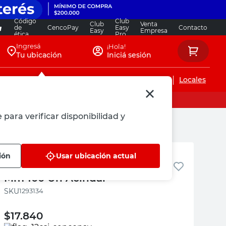
Código
Club
Club
Venta
de
CencoPay
Easy
Contacto
Easy
Empresa
ética
Pro
Ingresá
¡Hola!
Tu ubicación
Iniciá sesión
Servicios de instalaciones
Locales
 para verificar disponibilidad y
Acindar
ión
Usar ubicación actual
Clavo Cabeza Perdida 3.8x63
Mm 100 Un Acindar
:
1293134
$
17.840