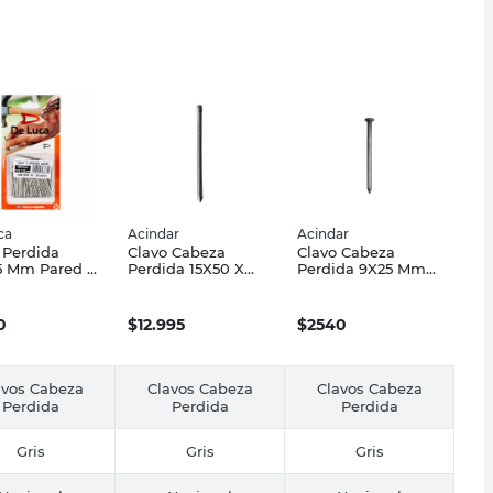
ca
Acindar
Acindar
 Perdida
Clavo Cabeza
Clavo Cabeza
5 Mm Pared y
Perdida 15X50 X
Perdida 9X25 Mm
ras Duras 40
1Kg
150 Grs 400 Un
Acindar
0
$
12.995
$
2540
avos Cabeza
Clavos Cabeza
Clavos Cabeza
Perdida
Perdida
Perdida
Gris
Gris
Gris