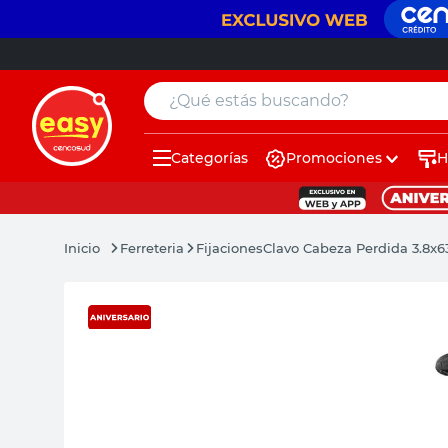
¿Qué estás buscando?
Categorías
Promociones
H
muebles
pintura
Ferreteria
Fijaciones
Clavo Cabeza Perdida 3.8x
escritorio
puertas
placard
sillon
espejo