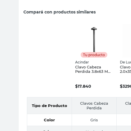
Compará con productos similares
Tu producto
Acindar
De Lu
Clavo Cabeza
Clavo
Perdida 3.8x63 Mm
2.0x3
100 Un Acindar
Made
Un
$
17.840
$
329
Clavos Cabeza
Cl
Tipo de Producto
Perdida
Color
Gris