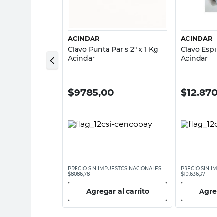
sta rápida
Vista rápida
ACINDAR
ACINDAR
da 2.0x35 Mm
Clavo Punta París 2" x 1 Kg
Clavo Espi
eras Duras 40
Acindar
Acindar
0
$
9785,00
$
12.87
ESTOS NACIONALES:
PRECIO SIN IMPUESTOS NACIONALES:
PRECIO SIN I
$8086,78
$10.636,37
 al carrito
Agregar al carrito
Agreg