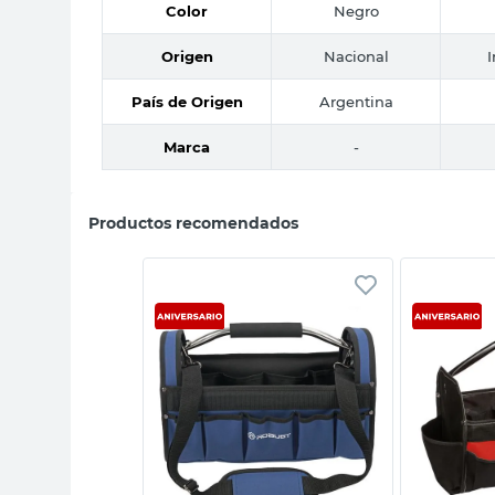
Color
Negro
Origen
Nacional
País de Origen
Argentina
Marca
-
Productos recomendados
sta rápida
Vista rápida