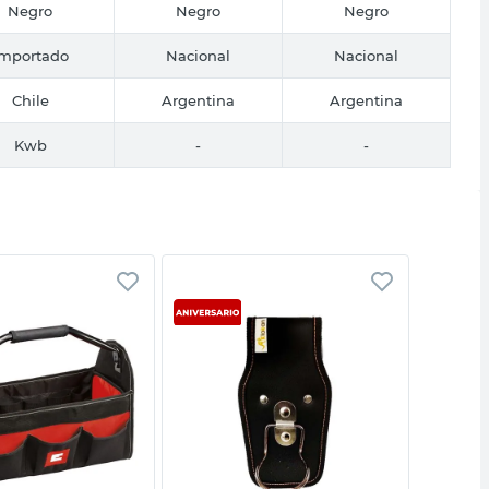
Negro
Negro
Negro
Importado
Nacional
Nacional
Chile
Argentina
Argentina
Kwb
-
-
Vista rápida
Vista rápida