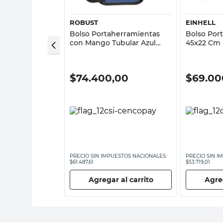
ROBUST
EINHELL
rtaherramientas
Bolso Portaherramientas
Bolso Por
Negro Kwb
con Mango Tubular Azul
45x22 Cm 
Robust
Einhell
,00
$
74.400,00
$
69.00
ESTOS NACIONALES:
PRECIO SIN IMPUESTOS NACIONALES:
PRECIO SIN I
$61.487,61
$53.719,01
 al carrito
Agregar al carrito
Agreg