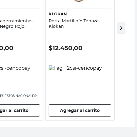
KLOKAN
KLOKA
taherramientas
Porta Martillo Y Tenaza
Porta T
Negro Rojo
Klokan
0,00
$
12.450,00
$
14.1
MPUESTOS NACIONALES:
PRECIO SI
$11.652,90
ar al carrito
Agregar al carrito
Ag