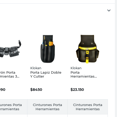
Klokan
Klokan
rón Porta
Porta Lapiz Doble
Porta
mientas 3
Y Cutter
Herramientas
as Negro Kwb
P/Electricista
Mediano
990
$
8450
$
23.150
urones Porta
Cinturones Porta
Cinturones Porta
rramientas
Herramientas
Herramientas