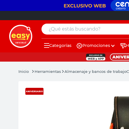
¿Qué estás buscando?
Categorías
Promociones
H
muebles
pintura
Herramientas
Almacenaje y bancos de trabajo
C
escritorio
puertas
placard
sillon
espejo