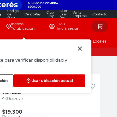
Código
Club
Club
Venta
de
CencoPay
Easy
Contacto
Easy
Empresa
ética
Pro
Ingresá
¡Hola!
Tu ubicación
Iniciá sesión
Servicios de instalaciones
Locales
e para verificar disponibilidad y
.
Klokan
ción
Usar ubicación actual
Clavera Simple Porta Martillo Y
Tenaza
:
1313079
$
19.300