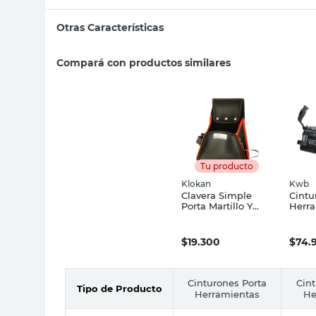
Otras Características
Compará con productos similares
Tu producto
Klokan
Kwb
Clavera Simple
Cintu
Porta Martillo Y
Herra
Tenaza
Piez
$
19.300
$
74.
Cinturones Porta
Cint
Tipo de Producto
Herramientas
He