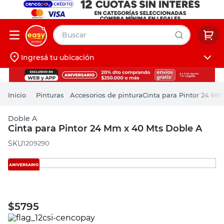
Buscar
Ingresá tu ubicación
muebles
Iniciá sesión
pintura
Pinturas
Accesorios de pintura
Cinta para Pintor 24 Mm
escritorio
Doble A
puertas
Cinta para Pintor 24 Mm x 40 Mts Doble A
placard
:
1209290
$
5795